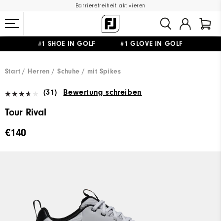
Barrierefreiheit aktivieren
#1 SHOE IN GOLF #1 GLOVE IN GOLF
GRATIS LIEFERUNG
AB 99€
&
GRATIS RÜCKSENDUNG
Start
Herren
Schuhe
mit Spikes
(31)
Bewertung schreiben
Tour Rival
€140