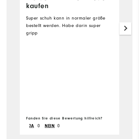
kaufen
S
Super schuh kann in normaler größe
P
bestellt werden. Habe darin super
d
gripp
b
fä
h
S
me
Vo
k
Fa
G
Fanden Sie diese Bewertung hilfreich?
Fa
JA
0
NEIN
0