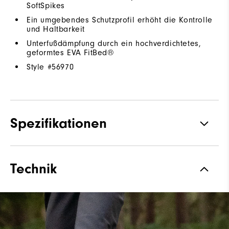
SoftSpikes
Ein umgebendes Schutzprofil erhöht die Kontrolle
und Haltbarkeit
Unterfußdämpfung durch ein hochverdichtetes,
geformtes EVA FitBed®
Style #
56970
Spezifikationen
Traktion
Spiked
Technik
Stabilität
Supportive
Dämpfung
Moderate