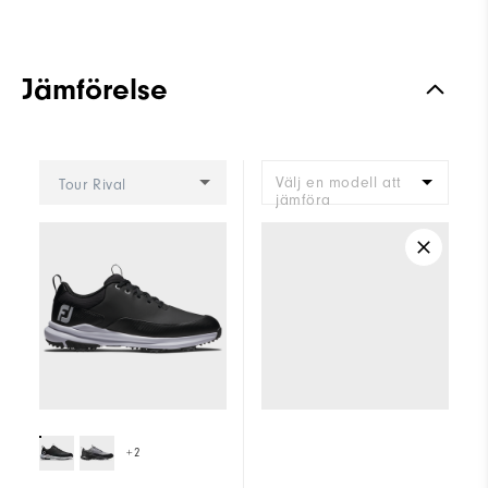
Jämförelse
Välj en modell att
Tour Rival
jämföra
+2