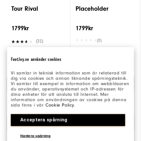
Tour Rival
Placeholder
1799kr
1799kr
(0)
(31)
FootJoy.se använder cookies
HANDLA
HANDLA
Vi samlar in teknisk information som är relaterad till
dig via cookies och annan liknande spårningsteknik.
Vi samlar till exempel in information om webbläsaren
Kön
du använder, operativsystemet och IP-adressen för
dina enheter för att ansluta till Internet. Mer
information om användningen av cookies på denna
Herr
sida finns i vår
Cookie Policy
.
Acceptera spårning
Grepp
Hantera spårning