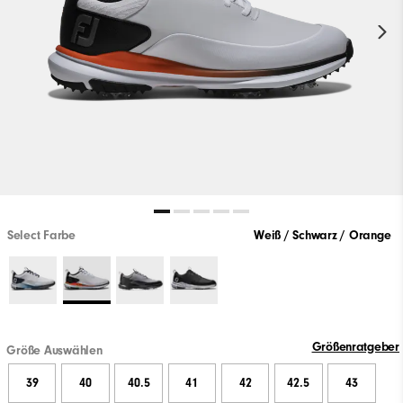
Select Farbe
Weiß / Schwarz / Orange
Größenratgeber
Größe Auswählen
39
40
40.5
41
42
42.5
43