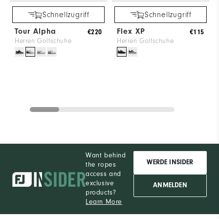
Schnellzugriff
Schnellzugriff
Tour Alpha
Flex XP
€220
€115
Herren Golfschuhe
Herren Golfschuhe
Want behind
WERDE INSIDER
the ropes
access and
exclusive
ANMELDEN
products?
Learn More