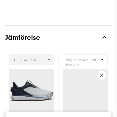
Jämförelse
Välj en modell att
FJ Pulse BOA
jämföra