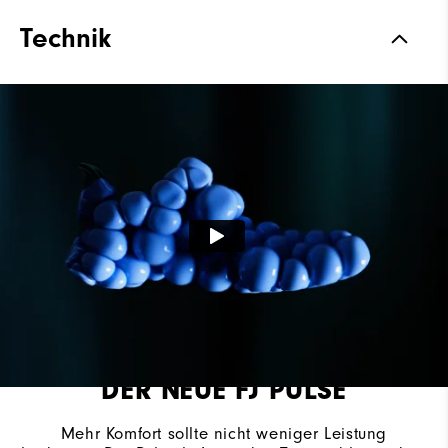
Materialien
Wasserdichtes Premium-Leder
Technik
Materialien
Garantie auf Wasserdichtigkeit
Leisten
Vantage
Schnürsystem
BOA Fit System
Traktion
Spikelos
DER NEUE FJ PULSE
Mehr Komfort sollte nicht weniger Leistung