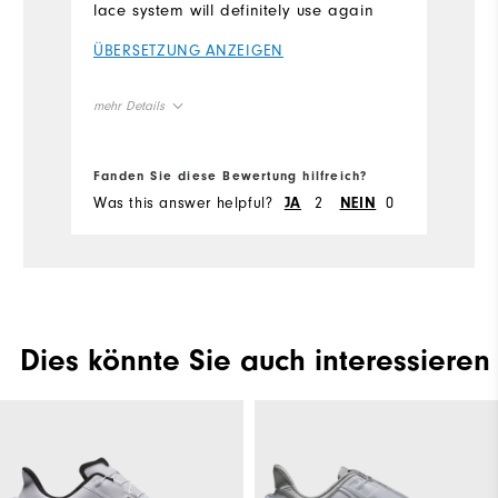
lace system will definitely use again
ÜBERSETZUNG ANZEIGEN
mehr Details
Size
Fanden Sie diese Bewertung hilfreich?
Was this answer helpful?
2
0
JA
NEIN
Runs Small
Runs Large
Width
Runs Narrow
Runs Wide
Dies könnte Sie auch interessieren