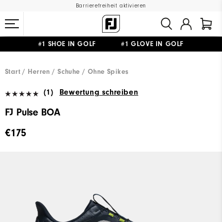
Barrierefreiheit aktivieren
#1 SHOE IN GOLF #1 GLOVE IN GOLF
GRATIS LIEFERUNG
AB 99€
&
GRATIS RÜCKSENDUNG
Start
Herren
Schuhe
Ohne Spikes
(1)
Bewertung schreiben
FJ Pulse BOA
€175