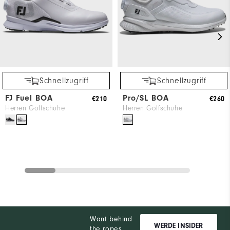
Schnellzugriff
Schnellzugriff
FJ Fuel BOA
Pro/SL BOA
€210
€260
Herren Golfschuhe
Herren Golfschuhe
Want behind
WERDE INSIDER
the ropes