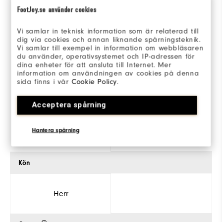
FootJoy.se använder cookies
Vi samlar in teknisk information som är relaterad till
dig via cookies och annan liknande spårningsteknik.
FJ Pulse BOA
Placeholder
Vi samlar till exempel in information om webbläsaren
du använder, operativsystemet och IP-adressen för
dina enheter för att ansluta till Internet. Mer
2099kr
2099kr
information om användningen av cookies på denna
sida finns i vår
Cookie Policy
.
(0)
(1)
Acceptera spårning
HANDLA
HANDLA
Hantera spårning
Kön
Herr