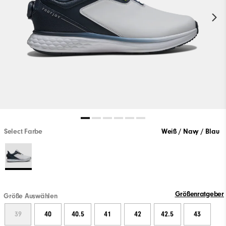
Select Farbe
Weiß / Navy / Blau
Größenratgeber
Größe Auswählen
39
40
40.5
41
42
42.5
43