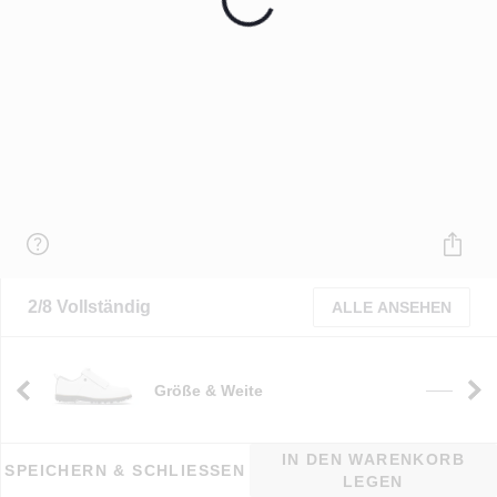
2/8 Vollständig
ALLE ANSEHEN
Größe & Weite
e
——
IN DEN WARENKORB
SPEICHERN & SCHLIESSEN
LEGEN