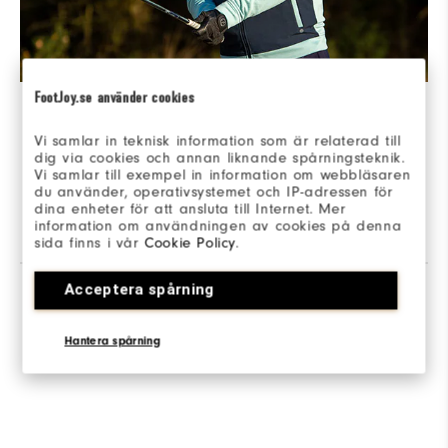
Ultimativer Schutz
FootJoy.se använder cookies
Vi samlar in teknisk information som är relaterad till
ThermoSeries-Außenschichten kombinieren technisches
dig via cookies och annan liknande spårningsteknik.
Strick- und Webgewebe, das Wärme und Komfort unter
Vi samlar till exempel in information om webbläsaren
den härtesten Bedingungen bietet und gleichzeitig volle
du använder, operativsystemet och IP-adressen för
Bewegungen beim Schwingen, ermöglicht.
dina enheter för att ansluta till Internet. Mer
information om användningen av cookies på denna
sida finns i vår
Cookie Policy
.
Acceptera spårning
B
Q
Hantera spårning
As The Day Evolves, Evolve With It.