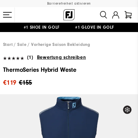
Barrierefreiheit aktivieren
#1 SHOE IN GOLF #1 GLOVE IN GOLF
GRATIS LIEFERUNG
AB 99€
&
GRATIS RÜCKSENDUNG
Start
Sale
Vorherige Saison Bekleidung
(1)
Bewertung schreiben
ThermoSeries Hybrid Weste
€119
€155