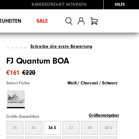
BARRIEREFREIHEIT AKTIVIEREN
HILFE
EUHEITEN
SALE
Schreibe die erste Bewertung
FJ Quantum BOA
€161
€220
Select Farbe
Weiß / Charcoal / Schwarz
Größenratgeber
Größe Auswählen
35
36
36.5
37
38
38.5