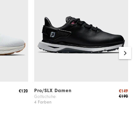
Pro/SLX Damen
P
€120
€149
€190
Golfschuhe
D
4 Farben
4