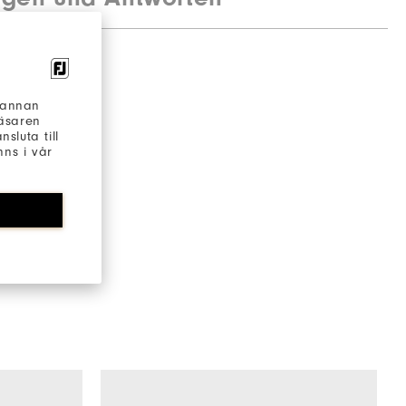
h annan
läsaren
sluta till
ns i vår