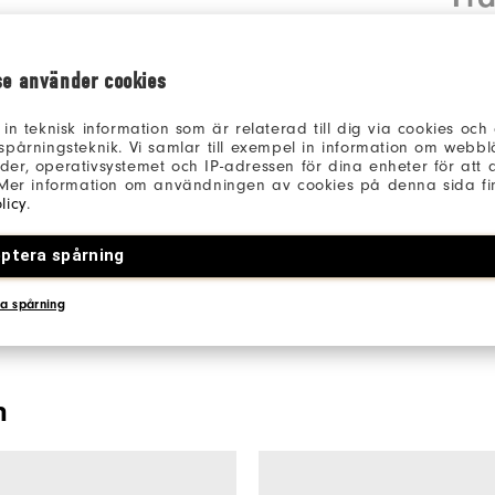
se använder cookies
 in teknisk information som är relaterad till dig via cookies oc
spårningsteknik. Vi samlar till exempel in information om webb
er, operativsystemet och IP-adressen för dina enheter för att an
Be the first to review this product
 Mer information om användningen av cookies på denna sida fin
Share your thoughts with other customers.
licy
.
ptera spårning
SCHREIBE DIE ERSTE BEWERTUNG
a spårning
n