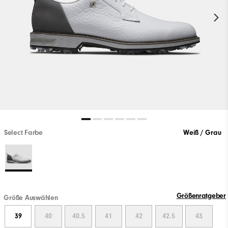
Select Farbe
Weiß / Grau
Größenratgeber
Größe Auswählen
39
40
40.5
41
42
42.5
43