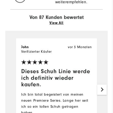
weiterempfehlen.
Von 87 Kunden bewertet
View All
vor 3 Monaten
John
F
Verifizierter Käufer
Ve
Dieses Schuh Linie werde
T
ich definitiv wieder
N
kaufen.
Sc
u
Ich bin total begeistert von meinen
Le
neuen Premiere Series. Lange her seit
s
ich so ein tollen Schuh getragen
g
haben.