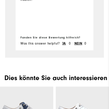
Sc
d
me
so
Or
Vo
M
Fa
be
Fanden Sie diese Bewertung hilfreich?
Fa
N
B
Was this answer helpful?
0
0
Wa
JA
NEIN
a
hi
G
en
d
Sc
Dies könnte Sie auch interessieren