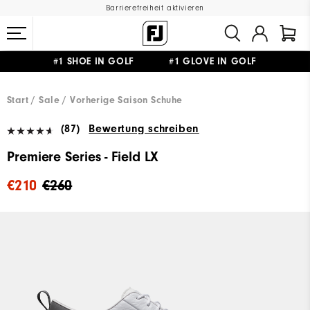
Barrierefreiheit aktivieren
#1 SHOE IN GOLF #1 GLOVE IN GOLF
GRATIS LIEFERUNG
AB 99€
&
GRATIS RÜCKSENDUNG
Start
Sale
Vorherige Saison Schuhe
(87)
Bewertung schreiben
Premiere Series - Field LX
€210
€260