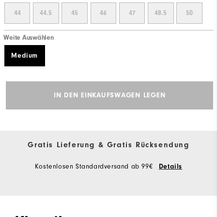
44
44.5
45
46
47
48.5
50
Weite Auswählen
Medium
IN DEN EINKAUFSWAGEN LEGEN
Gratis Lieferung & Gratis Rücksendung
Kostenlosen Standardversand ab 99€
Details