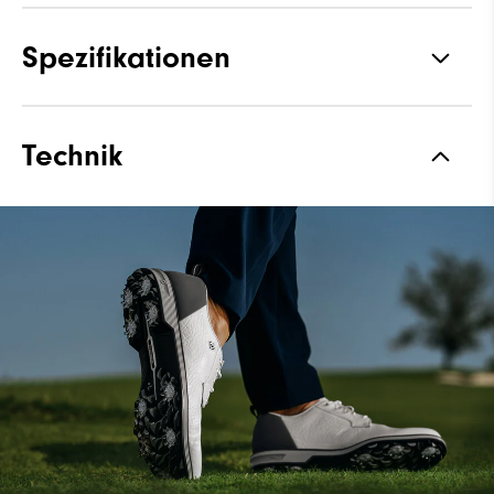
Spezifikationen
Materialien
Premium Full Grain Leather
Technik
Materialien
Waterproof Leather
Leisten
Laser Street
Traktion
Spiked
Stabilität
Most Stable
Dämpfung
Firm