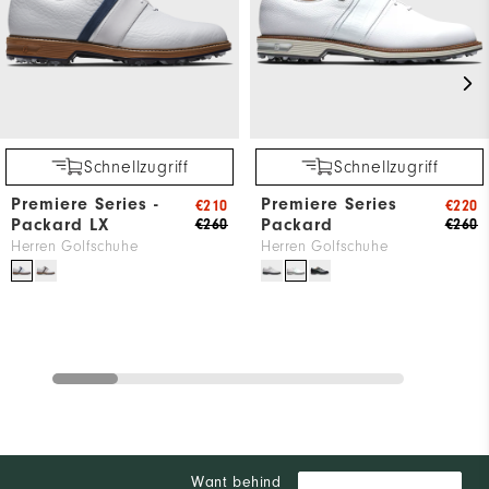
Schnellzugriff
Schnellzugriff
Premiere Series -
Premiere Series
€210
€220
Packard LX
Packard
€260
€260
Herren Golfschuhe
Herren Golfschuhe
Want behind