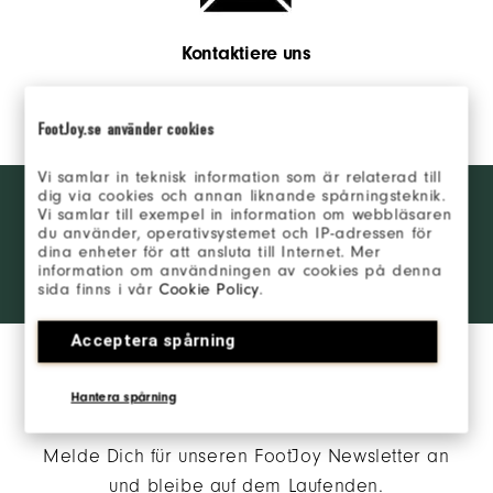
Kontaktiere uns
Kontaktiere uns
FootJoy.se använder cookies
Vi samlar in teknisk information som är relaterad till
Want behind
dig via cookies och annan liknande spårningsteknik.
WERDE INSIDER
the ropes
Vi samlar till exempel in information om webbläsaren
du använder, operativsystemet och IP-adressen för
access and
dina enheter för att ansluta till Internet. Mer
exclusive
ANMELDEN
information om användningen av cookies på denna
products?
sida finns i vår
Cookie Policy
.
Learn More
Acceptera spårning
Hantera spårning
Melde Dich für unseren FootJoy Newsletter an
und bleibe auf dem Laufenden.