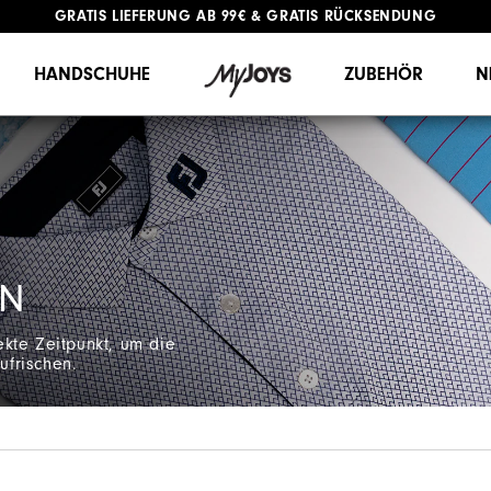
GRATIS LIEFERUNG
AB 99€
&
GRATIS RÜCKSENDUNG
#1 SHOE IN GOLF #1 GLOVE IN GOLF
HANDSCHUHE
ZUBEHÖR
N
ON
fekte Zeitpunkt, um die
frischen.