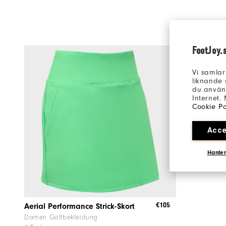
FootJoy.
Vi samlar
liknande 
du använd
Internet.
Cookie Po
Acce
Hanter
€105
Aerial Performance Strick-Skort
Damen Golfbekleidung