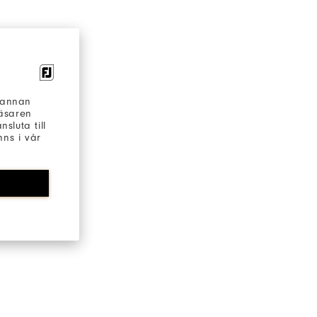
h annan
läsaren
sluta till
ns i vår