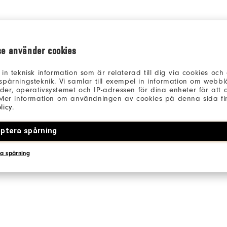
se använder cookies
 in teknisk information som är relaterad till dig via cookies oc
spårningsteknik. Vi samlar till exempel in information om webb
er, operativsystemet och IP-adressen för dina enheter för att an
 Mer information om användningen av cookies på denna sida fin
licy
.
ptera spårning
a spårning