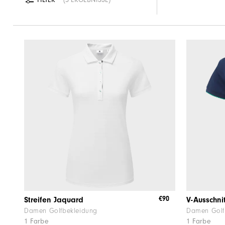
FILTER
5 ERGEBNISSE
€90
Streifen Jaquard
V-Ausschni
Damen Golfbekleidung
Damen Golf
1 Farbe
1 Farbe