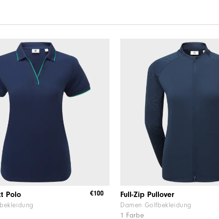
€100
tt Polo
Full-Zip Pullover
bekleidung
Damen Golfbekleidung
1 Farbe