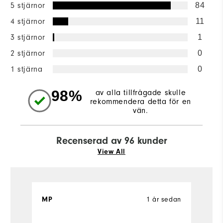
5 stjärnor
84
4 stjärnor
11
3 stjärnor
1
2 stjärnor
0
1 stjärna
0
98%
av alla tillfrågade skulle
rekommendera detta för en
vän.
Recenserad av 96 kunder
View All
MP
1 år sedan
P