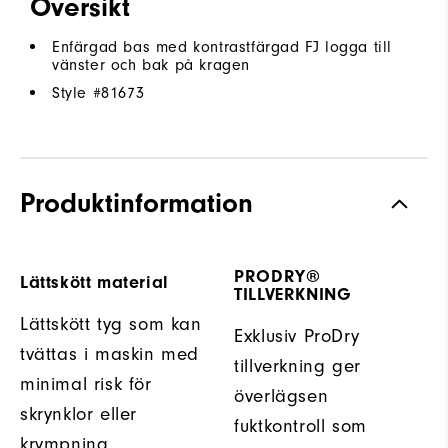
Översikt
Enfärgad bas med kontrastfärgad FJ logga till
vänster och bak på kragen
Style #
81673
Produktinformation
PRODRY®
Lättskött material
TILLVERKNING
Lättskött tyg som kan
Exklusiv ProDry
tvättas i maskin med
tillverkning ger
minimal risk för
överlägsen
skrynklor eller
fuktkontroll som
krympning.