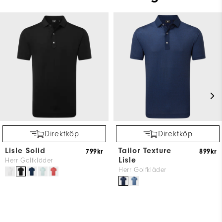
Direktköp
Direktköp
Lisle Solid
Tailor Texture
799kr
899kr
Lisle
Herr Golfkläder
Herr Golfkläder