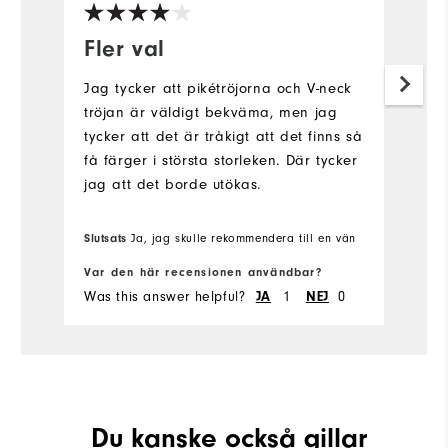
Fler val
B
m
Jag tycker att pikétröjorna och V-neck
tröjan är väldigt bekväma, men jag
Ä
tycker att det är tråkigt att det finns så
j
få färger i största storleken. Där tycker
sk
jag att det borde utökas.
är
Slutsats
Sl
Ja, jag skulle rekommendera till en vän
Var den här recensionen användbar?
Va
Was this answer helpful?
JA
1
NEJ
0
Wa
Du kanske också gillar