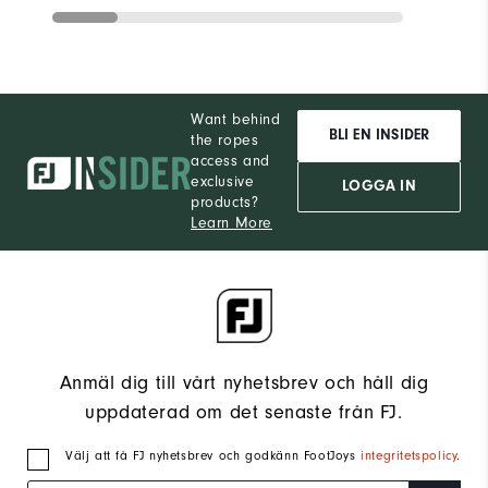
Want behind
BLI EN INSIDER
the ropes
access and
exclusive
LOGGA IN
products?
Learn More
Anmäl dig till vårt nyhetsbrev och håll dig
uppdaterad om det senaste från FJ.
Välj att få FJ nyhetsbrev och godkänn FootJoys
integritetspolicy
.