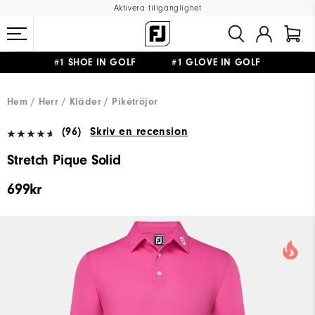
Aktivera tillgänglighet
#1 SHOE IN GOLF #1 GLOVE IN GOLF
FRI FRAKT
PÅ ALLA BESTÄLLNINGAR ÖVER 999KR
&
FRI RETUR
Hem
Herr
Kläder
Pikétröjor
(96)
Skriv en recension
Stretch Pique Solid
699kr