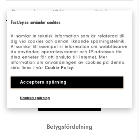
Recensioner
(96)
Q&A
FootJoy.se använder cookies
Vi samlar in teknisk information som är relaterad till
Overall Rating
dig via cookies och annan liknande spårningsteknik.
Vi samlar till exempel in information om webbläsaren
du använder, operativsystemet och IP-adressen för
4.9/5
dina enheter för att ansluta till Internet. Mer
information om användningen av cookies på denna
sida finns i vår
Cookie Policy
.
Acceptera spårning
Based on 96 Review(s)
Hantera spårning
SKRIV EN RECENSION
Betygsfördelning