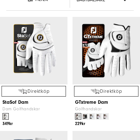
Direktköp
Direktköp
StaSof Dam
GTxtreme Dam
Dam Golfhandskar
Golfhandskar
349kr
229kr