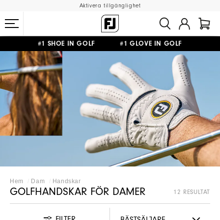
Aktivera tillgänglighet
#1 SHOE IN GOLF #1 GLOVE IN GOLF
FRI FRAKT
PÅ ALLA BESTÄLLNINGAR ÖVER 999KR
&
FRI RETUR
Hem
Dam
Handskar
GOLFHANDSKAR FÖR DAMER
12 RESULTAT
FILTER