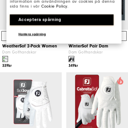
information om användningen av cookies på denna
sida finns i vår
Cookie Policy
.
Acceptera spårning
Hantera spårning
Direktköp
Direktköp
WeatherSof 2-Pack Women
WinterSof Pair Dam
Dam Golfhandskar
Dam Golfhandskar
339kr
349kr