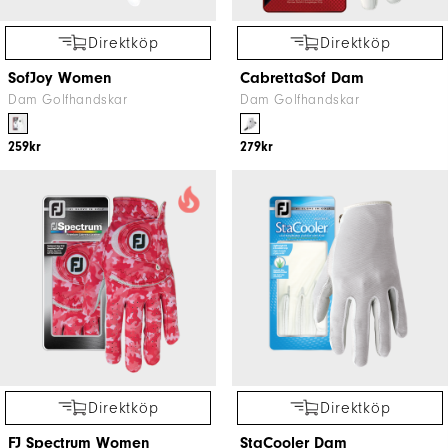
Direktköp
Direktköp
SofJoy Women
CabrettaSof Dam
Dam Golfhandskar
Dam Golfhandskar
259kr
279kr
Direktköp
Direktköp
FJ Spectrum Women
StaCooler Dam