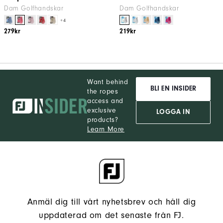
Dam Golfhandskar
Dam Golfhandskar
+4
279kr
219kr
Want behind
BLI EN INSIDER
the ropes
access and
exclusive
LOGGA IN
products?
Learn More
Anmäl dig till vårt nyhetsbrev och håll dig
uppdaterad om det senaste från FJ.