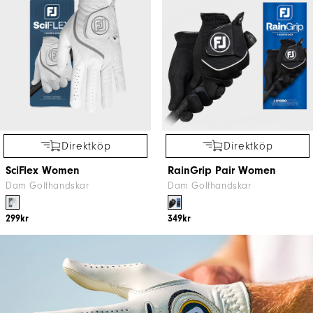
Direktköp
Direktköp
SciFlex Women
RainGrip Pair Women
Dam Golfhandskar
Dam Golfhandskar
299kr
349kr