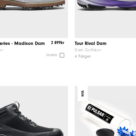
2 899kr
Series - Madison Dam
Tour Rival Dam
or
Dam Golfskor
Jömför
4 Färger
NYA