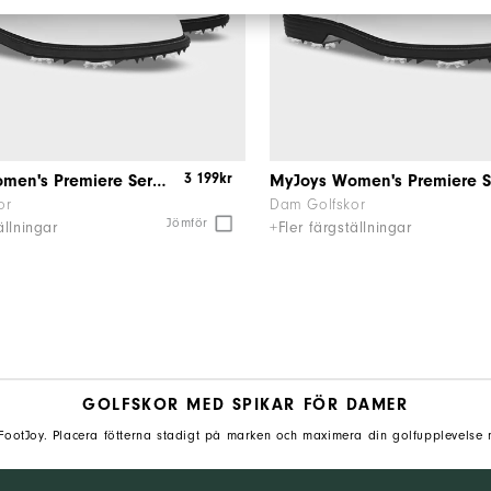
3 199kr
MyJoys Women's Premiere Series Packard
or
Dam Golfskor
Jömför
ällningar
+Fler färgställningar
GOLFSKOR MED SPIKAR FÖR DAMER
 FootJoy. Placera fötterna stadigt på marken och maximera din golfupplevelse