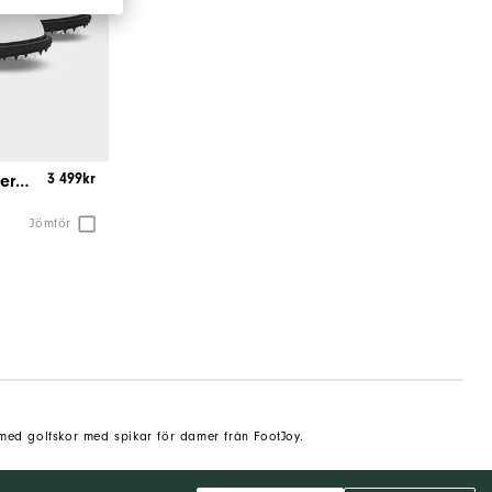
3 499kr
MyJoys Women's Premiere Series Packard BOA
Jömför
 med golfskor med spikar för damer från FootJoy.