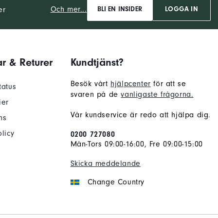
Och mer...
er
BLI EN INSIDER
LOGGA IN
r & Returer
Kundtjänst?
Besök vårt
hjälpcenter
för att se
tatus
svaren på de
vanligaste frågorna.
ier
Vår kundservice är redo att hjälpa dig.
ns
licy
0200 727080
Mån-Tors 09:00-16:00, Fre 09:00-15:00
Skicka meddelande
Change Country