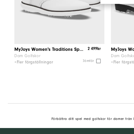
2 499kr
MyJoys Women's Traditions Spiked
Dam Golfskor
Dam Golfsk
Jömför
+Fler färgställningar
+Fler färgst
Förbättra ditt spel med golfskor för damer från