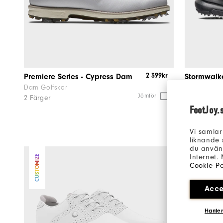
2 399kr
Premiere Series - Cypress Dam
Stormwal
Dam Golfskor
Dam Golfsk
Jömför
2 Färger
1 Färg
FootJoy.
Vi samlar
liknande 
du använd
Internet.
CUSTOMIZE
CUSTOMIZE
Cookie Po
Acce
Hanter