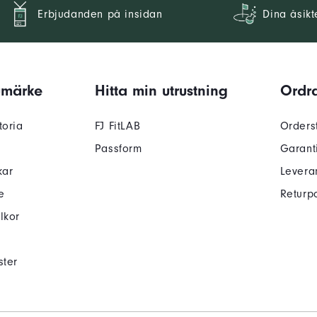
Erbjudanden på insidan
Dina åsikt
umärke
Hitta min utrustning
Ordra
toria
FJ FitLAB
Orders
Passform
Garant
kar
Levera
e
Returpo
lkor
ster