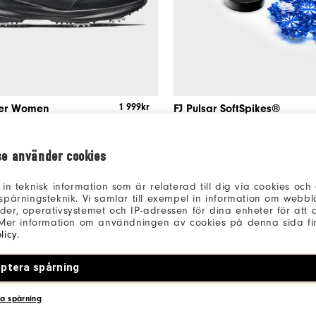
1 999kr
ker Women
FJ Pulsar SoftSpikes®
or
Golfskor
Jömför
3 Färger
se använder cookies
 in teknisk information som är relaterad till dig via cookies oc
spårningsteknik. Vi samlar till exempel in information om webb
er, operativsystemet och IP-adressen för dina enheter för att an
 Mer information om användningen av cookies på denna sida fin
CUSTOMIZE
licy
.
ptera spårning
a spårning