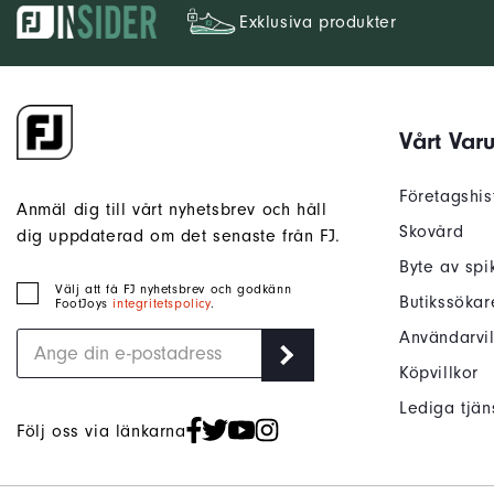
Exklusiva produkter
Vårt Var
Företagshis
Anmäl dig till vårt nyhetsbrev och håll
Skovård
dig uppdaterad om det senaste från FJ.
Byte av spi
Välj att få FJ nyhetsbrev och godkänn
Butikssökar
FootJoys
integritetspolicy
.
Användarvil
Köpvillkor
Lediga tjän
Följ oss via länkarna