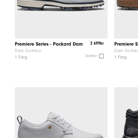
2 699kr
Premiere Series - Packard Dam
Premiere 
Dam Golfskor
Dam Golfsk
Jömför
1 Färg
1 Färg