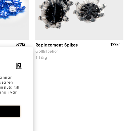
379kr
199kr
Replacement Spikes
Golftillbehör
1 Färg
h annan
läsaren
sluta till
ns i vår