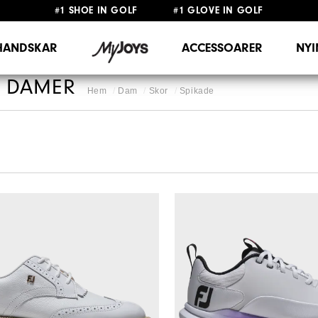
#1 SHOE IN GOLF #1 GLOVE IN GOLF
FRI FRAKT
PÅ ALLA BESTÄLLNINGAR ÖVER 999KR
&
FRI RETUR
HANDSKAR
ACCESSOARER
NY
R DAMER
Hem
Dam
Skor
Spikade