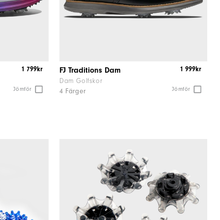
1 799kr
1 999kr
FJ Traditions Dam
Dam Golfskor
Jömför
Jömför
4 Färger