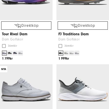
Direktköp
Direktköp
Tour Rival Dam
FJ Traditions Dam
Dam Golfskor
Dam Golfskor
Jömför
Jömför
1 799kr
1 999kr
NYA