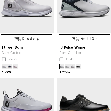
Direktköp
Direktköp
FJ Fuel Dam
FJ Pulse Women
Dam Golfskor
Dam Golfskor
Jömför
Jömför
1 999kr
1 799kr