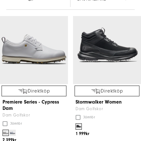
Direktköp
Direktköp
Premiere Series - Cypress
Stormwalker Women
Dam
Dam Golfskor
Dam Golfskor
Jömför
Jömför
1 999kr
2 399kr