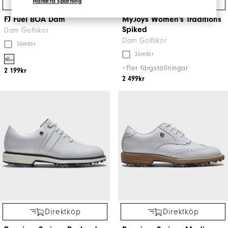
Direktköp
Direktköp
Hantera spårning
FJ Fuel BOA Dam
MyJoys Women's Traditions
Spiked
Dam Golfskor
Dam Golfskor
Jömför
Jömför
+Fler färgställningar
2 199kr
2 499kr
Direktköp
Direktköp