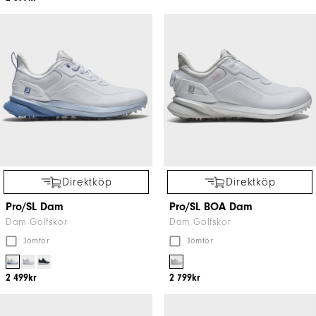
Direktköp
Direktköp
Pro/SL Dam
Pro/SL BOA Dam
Dam Golfskor
Dam Golfskor
Jömför
Jömför
2 499kr
2 799kr