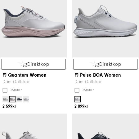
Direktköp
Direktköp
FJ Quantum Women
FJ Pulse BOA Women
Dam Golfskor
Dam Golfskor
Jömför
Jömför
2 599kr
2 099kr