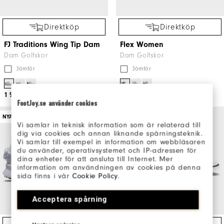
Direktköp
Direktköp
FJ Traditions Wing Tip Dam
Flex Women
Dam Golfskor
Dam Golfskor
Jömför
Jömför
1 999kr
1 299kr
FootJoy.se använder cookies
NYA
CUSTOMIZE
Vi samlar in teknisk information som är relaterad till
dig via cookies och annan liknande spårningsteknik.
Vi samlar till exempel in information om webbläsaren
du använder, operativsystemet och IP-adressen för
dina enheter för att ansluta till Internet. Mer
information om användningen av cookies på denna
sida finns i vår
Cookie Policy
.
Acceptera spårning