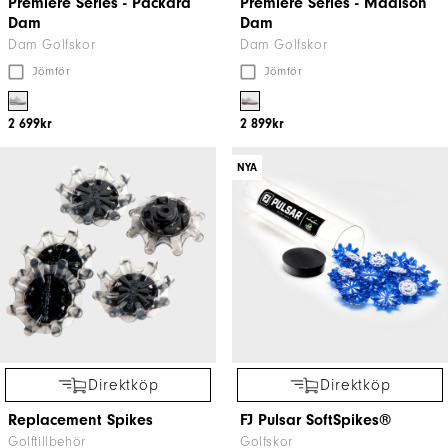
Premiere Series - Packard
Premiere Series - Madison
Dam
Dam
Dam Golfskor
Dam Golfskor
Jömför
Jömför
2 699kr
2 899kr
NYA
Direktköp
Direktköp
Replacement Spikes
FJ Pulsar SoftSpikes®
Golftillbehör
Golfskor