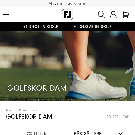
Aktivera tillgänglighet
#1 SHOE IN GOLF #1 GLOVE IN GOLF
FRI FRAKT
PÅ ALLA BESTÄLLNINGAR ÖVER 999KR
&
FRI RETUR
GOLFSKOR DAM
Hem
Dam
Skor
GOLFSKOR DAM
20 RESULTAT
FILTER