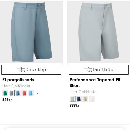
Direktköp
Direktköp
FJ-pargolfshorts
Performance Tapered Fit
Short
Herr Golfkläder
Herr Golfkläder
+7
849kr
999kr