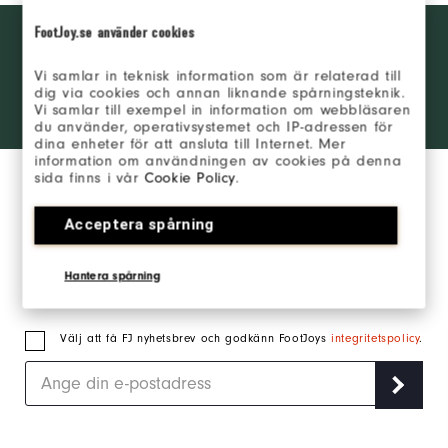
Want behind
FootJoy.se använder cookies
BLI EN INSIDER
the ropes
access and
Vi samlar in teknisk information som är relaterad till
exclusive
LOGGA IN
dig via cookies och annan liknande spårningsteknik.
products?
Vi samlar till exempel in information om webbläsaren
Learn More
du använder, operativsystemet och IP-adressen för
dina enheter för att ansluta till Internet. Mer
information om användningen av cookies på denna
sida finns i vår
Cookie Policy
.
Acceptera spårning
Anmäl dig till vårt nyhetsbrev och håll dig
Hantera spårning
uppdaterad om det senaste från FJ.
Välj att få FJ nyhetsbrev och godkänn FootJoys
integritetspolicy
.