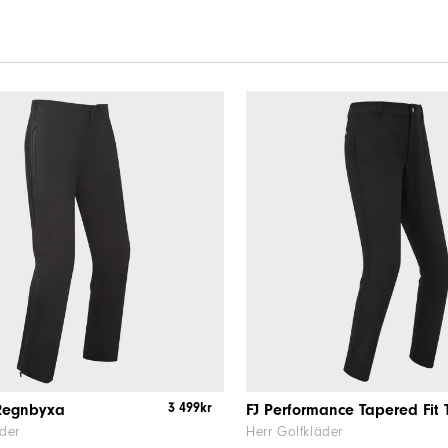
3 499kr
Regnbyxa
äder
Herr Golfkläder