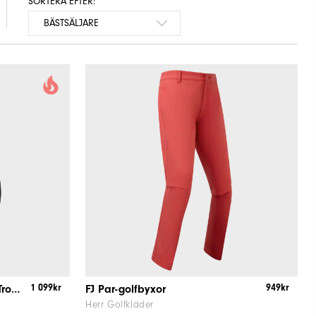
SORTERA EFTER:
1 099kr
949kr
FJ Performance Tapered Fit Trousers
FJ Par-golfbyxor
Herr Golfkläder