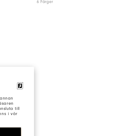
6 Färger
h annan
läsaren
sluta till
ns i vår