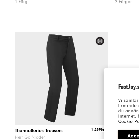
1 Färg
2 Färger
FootJoy.
Vi samlar
liknande 
du använd
Internet.
Cookie Po
1 499kr
ThermoSeries Trousers
Acce
Herr Golfkläder