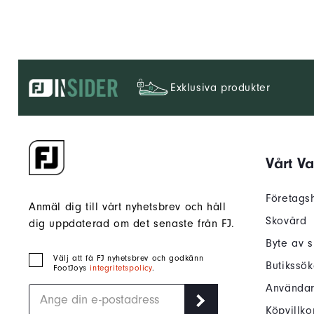
Exklusiva produkter
Vårt V
Företagsh
Anmäl dig till vårt nyhetsbrev och håll
Skovård
dig uppdaterad om det senaste från FJ.
Byte av s
Välj att få FJ nyhetsbrev och godkänn
Butikssö
FootJoys
integritetspolicy
.
Användarv
Köpvillko