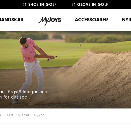
#1 SHOE IN GOLF #1 GLOVE IN GOLF
FRI FRAKT
PÅ ALLA BESTÄLLNINGAR ÖVER 999KR
&
FRI RETUR
HANDSKAR
ACCESSOARER
NY
ar, färgställningar och
 för ditt spel.
m
Herr
Kläder
Byxor