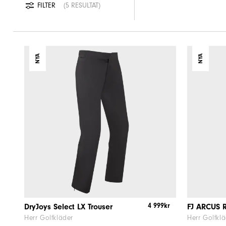
FILTER
5 RESULTAT
NYA
NYA
4 999kr
DryJoys Select LX Trouser
FJ ARCUS 
Herr Golfkläder
Herr Golfkl