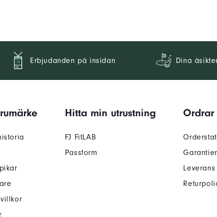
Erbjudanden på insidan
Dina åsikte
arumärke
Hitta min utrustning
Ordrar
istoria
FJ FitLAB
Ordersta
Passform
Garantie
pikar
Leverans
kare
Returpoli
illkor
r