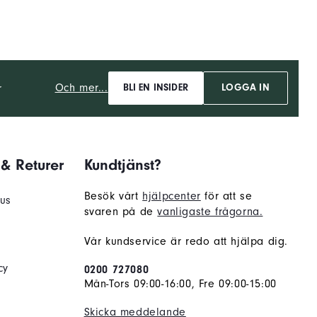
Och mer...
r
BLI EN INSIDER
LOGGA IN
 & Returer
Kundtjänst?
Besök vårt
hjälpcenter
för att se
tus
svaren på de
vanligaste frågorna.
r
Vår kundservice är redo att hjälpa dig.
cy
0200 727080
Mån-Tors 09:00-16:00, Fre 09:00-15:00
Skicka meddelande