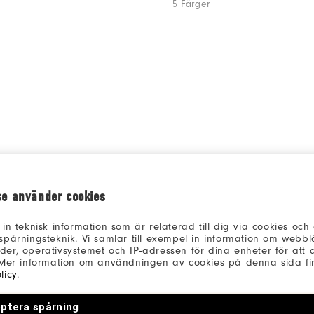
5 Färger
se använder cookies
 in teknisk information som är relaterad till dig via cookies oc
spårningsteknik. Vi samlar till exempel in information om webb
er, operativsystemet och IP-adressen för dina enheter för att an
 Mer information om användningen av cookies på denna sida fin
licy
.
ptera spårning