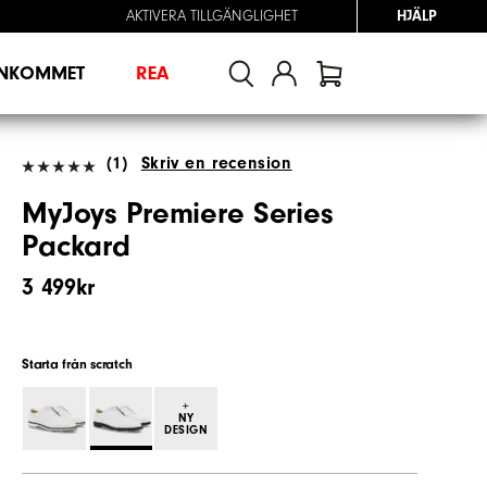
AKTIVERA TILLGÄNGLIGHET
HJÄLP
INKOMMET
REA
(1)
Skriv en recension
MyJoys Premiere Series
Packard
3 499kr
Starta från scratch
+
NY
DESIGN