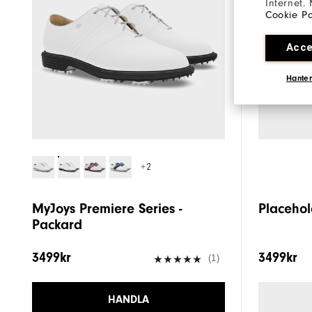
Internet.
Cookie Po
Acce
Hanter
+2
MyJoys Premiere Series -
Placehol
Packard
3499kr
3499kr
(1)
HANDLA