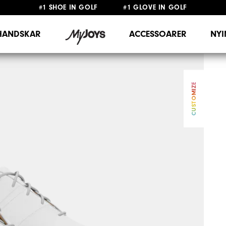
#1 SHOE IN GOLF #1 GLOVE IN GOLF
FRI FRAKT
PÅ ALLA BESTÄLLNINGAR ÖVER 999KR
&
FRI RETUR
HANDSKAR
ACCESSOARER
NY
CUSTOMIZE