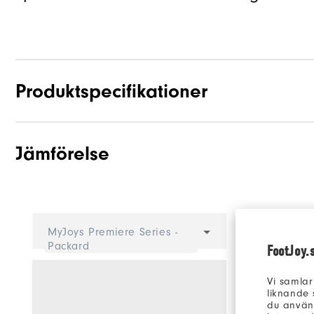
Produktspecifikationer
Jämförelse
Grepp
Stabilitet
Dämpning
Välj en 
MyJoys Premiere Series -
Packard
FootJoy.
Vi samlar
liknande 
du använd