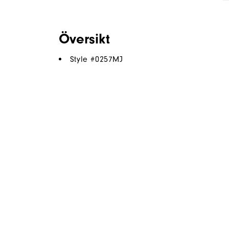
Översikt
Style #
0257MJ