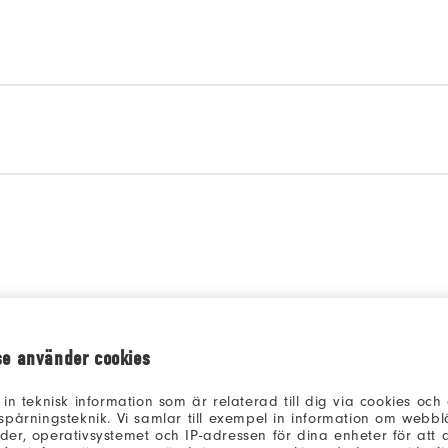
modell att jämföra
Välj en modell att jämfö
se använder cookies
 in teknisk information som är relaterad till dig via cookies oc
spårningsteknik. Vi samlar till exempel in information om webb
er, operativsystemet och IP-adressen för dina enheter för att an