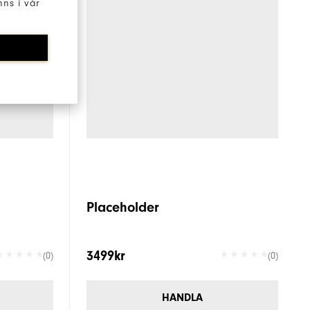
ns i vår
Placeholder
3499kr
(0)
(0)
HANDLA