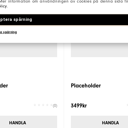
 Mer information om användningen av cookies på denna sida fin
licy
.
ptera spårning
a spårning
der
Placeholder
3499kr
(0)
HANDLA
HANDLA