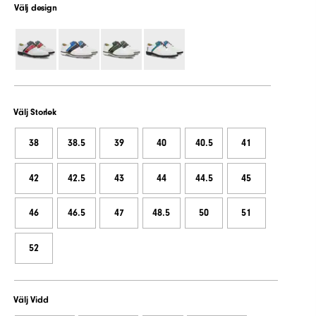
Välj design
Välj Storlek
38
38.5
39
40
40.5
41
42
42.5
43
44
44.5
45
46
46.5
47
48.5
50
51
52
Välj Vidd