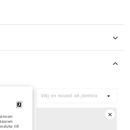
Spiked
Most Stable
Firm
ra
Välj en modell att jämföra
h annan
läsaren
sluta till