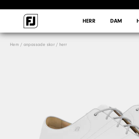
HERR
DAM
Hem
anpassade skor
herr