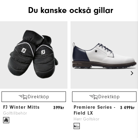
Du kanske också gillar
Direktköp
Direktköp
FJ Winter Mitts
Premiere Series -
399kr
3 499kr
Field LX
Golftillbehör
Herr Golfskor