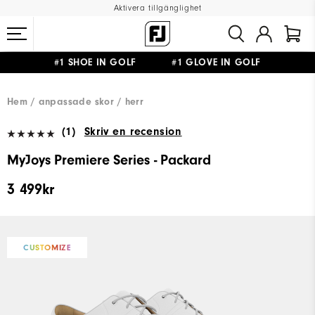
Aktivera tillgänglighet
#1 SHOE IN GOLF #1 GLOVE IN GOLF
FRI FRAKT
PÅ ALLA BESTÄLLNINGAR ÖVER 999KR
&
FRI RETUR
Hem
anpassade skor
herr
(1)
Skriv en recension
MyJoys Premiere Series - Packard
3 499kr
CUSTOMIZE