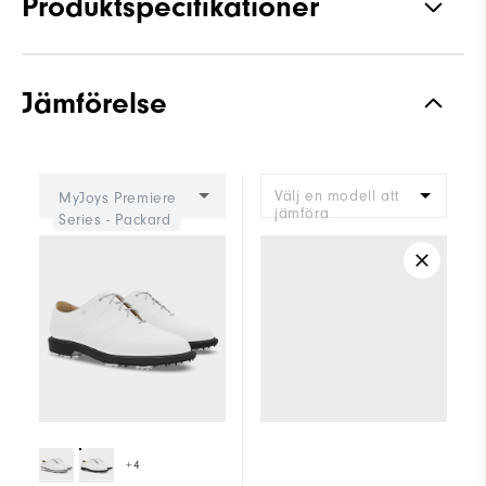
Produktspecifikationer
Grepp
Spiked
Jämförelse
Stabilitet
Most Stable
Dämpning
Firm
Välj en modell att
MyJoys Premiere
jämföra
Series - Packard
+4