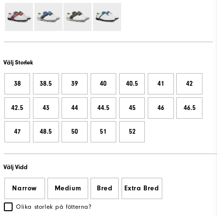
Välj Storlek
38
38.5
39
40
40.5
41
42
42.5
43
44
44.5
45
46
46.5
47
48.5
50
51
52
Välj Vidd
Narrow
Medium
Bred
Extra Bred
Olika storlek på fötterna?