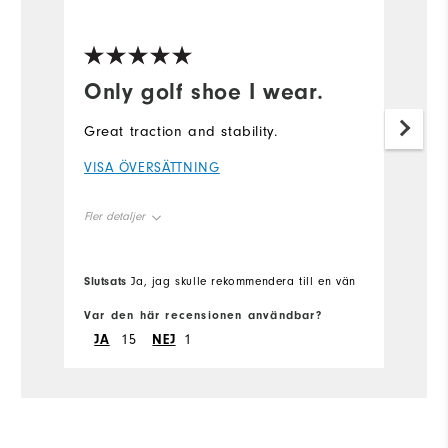
Only golf shoe I wear.
Great traction and stability.
VISA ÖVERSÄTTNING
Fler detaljer
Overall Size
True to size
Slutsats
Ja, jag skulle rekommendera till en vän
Comfort
Var den här recensionen användbar?
JA
15
NEJ
1
Durability
Performance