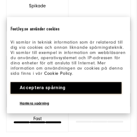
Spikade
Stil
FootJoy.se använder cookies
Vi samlar in teknisk information som är relaterad till
dig via cookies och annan liknande spårningsteknik.
Klassisk
Vi samlar till exempel in information om webbläsaren
du använder, operativsystemet och IP-adressen för
Stabilitet
dina enheter för att ansluta till Internet. Mer
information om användningen av cookies på denna
sida finns i vår
Cookie Policy
.
Mest stabil
Acceptera spårning
Dämpning
Hantera spårning
Fast