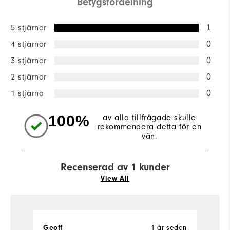
Betygsfördelning
5 stjärnor
1
4 stjärnor
0
3 stjärnor
0
2 stjärnor
0
1 stjärna
0
100%
av alla tillfrågade skulle
rekommendera detta för en
vän.
Recenserad av 1 kunder
View All
Geoff
1 år sedan