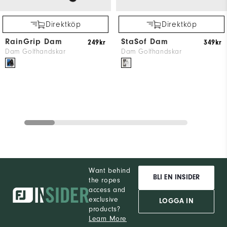
Direktköp
Direktköp
RainGrip Dam
StaSof Dam
249kr
349kr
Dam Golfhandskar
Dam Golfhandskar
Want behind
BLI EN INSIDER
the ropes
access and
exclusive
LOGGA IN
products?
Learn More