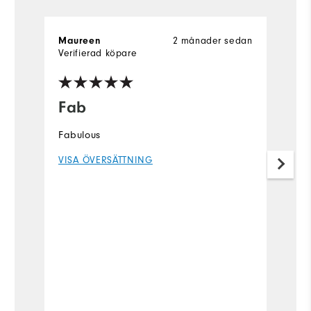
2 månader sedan
Maureen
Ly
Verifierad köpare
Ve
Fab
I
a
Fabulous
Fi
VISA ÖVERSÄTTNING
V