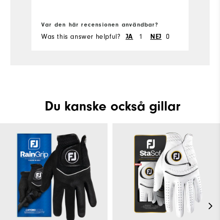
Sl
Var den här recensionen användbar?
Va
Was this answer helpful?
1
0
Wa
JA
NEJ
Du kanske också gillar