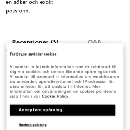
en säker och exakt
passform.
Recensioner
(3)
Q&A
FootJoy.se använder cookies
Vi samlar in teknisk information som är relaterad till
Overall Rating
dig via cookies och annan liknande spårningsteknik.
Vi samlar till exempel in information om webbläsaren
5.0/5
du använder, operativsystemet och IP-adressen för
dina enheter för att ansluta till Internet. Mer
information om användningen av cookies på denna
sida finns i vår
Cookie Policy
.
Acceptera spårning
Based on 3 Review(s)
Hantera spårning
SKRIV EN RECENSION