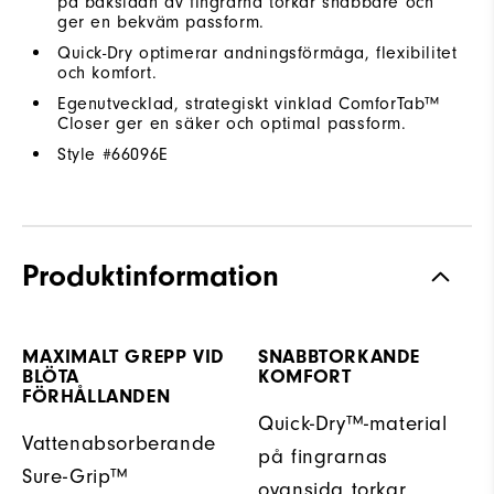
på baksidan av fingrarna torkar snabbare och
ger en bekväm passform.
Quick-Dry optimerar andningsförmåga, flexibilitet
och komfort.
Egenutvecklad, strategiskt vinklad ComforTab™
Closer ger en säker och optimal passform.
Style #
66096E
Produktinformation
MAXIMALT GREPP VID
SNABBTORKANDE
BLÖTA
KOMFORT
FÖRHÅLLANDEN
Quick-Dry™-material
Vattenabsorberande
på fingrarnas
Sure-Grip™
ovansida torkar