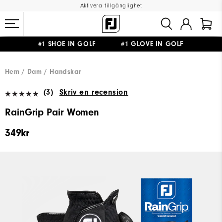
Aktivera tillgänglighet
#1 SHOE IN GOLF #1 GLOVE IN GOLF
FRI FRAKT
PÅ ALLA BESTÄLLNINGAR ÖVER 999KR
&
FRI RETUR
Hem
Dam
Handskar
(3)
Skriv en recension
RainGrip Pair Women
349kr