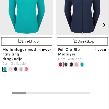
Direktköp
Direktköp
Mellanlager med
Full-Zip Rib
1 099kr
1 299kr
halvlång
Midlayer
dragkedja
Dam Golfkläder
Dam Golfkläder