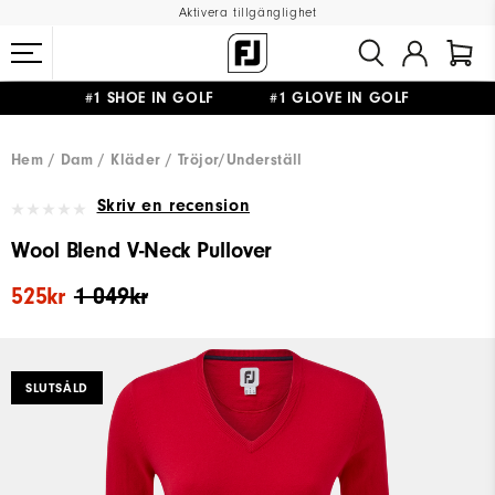
Aktivera tillgänglighet
#1 SHOE IN GOLF #1 GLOVE IN GOLF
FRI FRAKT
PÅ ALLA BESTÄLLNINGAR ÖVER 999KR
&
FRI RETUR
Hem
Dam
Kläder
Tröjor/Underställ
Skriv en recension
Wool Blend V-Neck Pullover
525kr
1 049kr
SLUTSÅLD