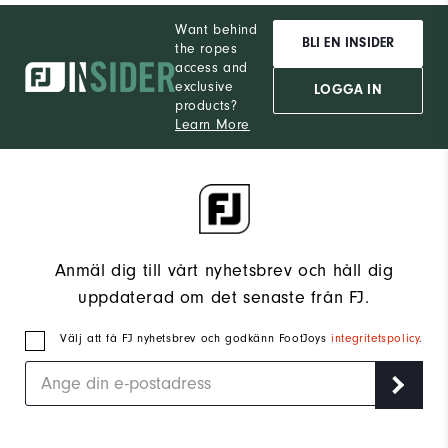
Want behind
BLI EN INSIDER
the ropes
access and
exclusive
LOGGA IN
products?
Learn More
Anmäl dig till vårt nyhetsbrev och håll dig
uppdaterad om det senaste från FJ.
Välj att få FJ nyhetsbrev och godkänn FootJoys
integritetspolicy
.