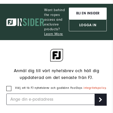
Regular Left
Want behind
LÄGG TILL I VARUKORGEN
BLI EN INSIDER
the ropes
access and
Välj Storlek
exclusive
LOGGA IN
products?
S
M
ML
L
Learn More
Fri Frakt & Fri Retur
Tillgänglighet :
Välj stil
Antal
Fri standardfrakt över kr999
Detaljer
LÄGG TILL I VARUKORGEN
Anmäl dig till vårt nyhetsbrev och håll dig
uppdaterad om det senaste från FJ.
Fri Frakt & Fri Retur
Välj att få FJ nyhetsbrev och godkänn FootJoys
integritetspolicy
.
Fri standardfrakt över kr999
Detaljer