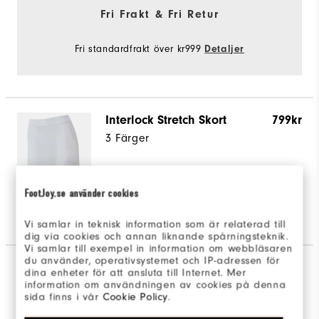
Fri Frakt & Fri Retur
Fri standardfrakt över kr999
Detaljer
Interlock Stretch Skort
799kr
3 Färger
FootJoy.se använder cookies
View Full Details
Shop This Item
Vi samlar in teknisk information som är relaterad till
dig via cookies och annan liknande spårningsteknik.
Välj Färg
Vit
Vi samlar till exempel in information om webbläsaren
du använder, operativsystemet och IP-adressen för
FJ Traditions Women
1 999kr
dina enheter för att ansluta till Internet. Mer
information om användningen av cookies på denna
Spikade
sida finns i vår
Cookie Policy
.
4 Färger