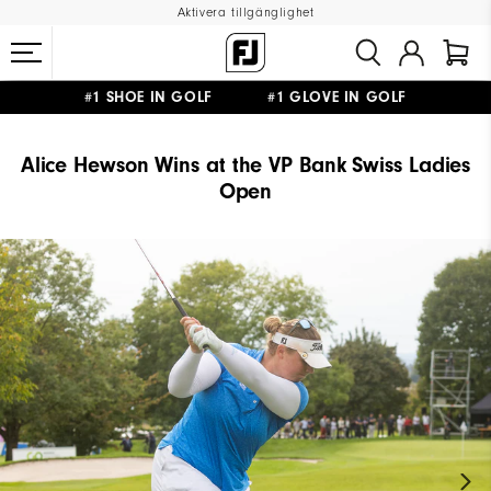
Aktivera tillgänglighet
#1 SHOE IN GOLF #1 GLOVE IN GOLF
FRI FRAKT
PÅ ALLA BESTÄLLNINGAR ÖVER 999KR
&
FRI RETUR
Alice Hewson Wins at the VP Bank Swiss Ladies
Open