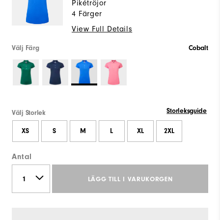
Pikétröjor
4 Färger
View Full Details
Välj Färg
Cobalt
Storleksguide
Välj Storlek
XS
S
M
L
XL
2XL
Antal
LÄGG TILL I VARUKORGEN