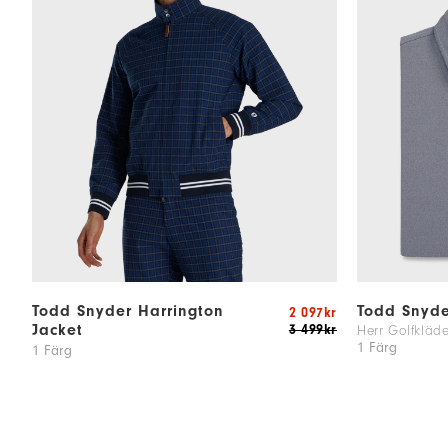
Todd Snyder Harrington
Todd Snyde
2 097kr
Jacket
3 499kr
Herr Golfkläde
1 Färg
1 Färg