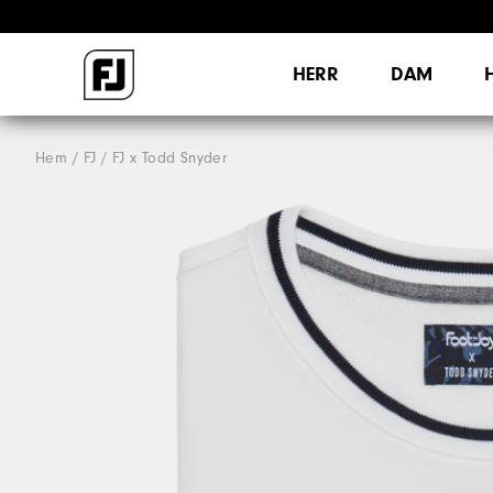
HERR
DAM
Hem
FJ
FJ x Todd Snyder