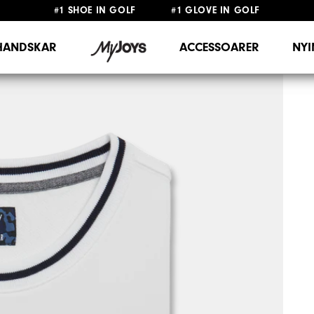
#1 SHOE IN GOLF #1 GLOVE IN GOLF
FRI FRAKT
PÅ ALLA BESTÄLLNINGAR ÖVER 999KR
&
FRI RETUR
HANDSKAR
ACCESSOARER
NY