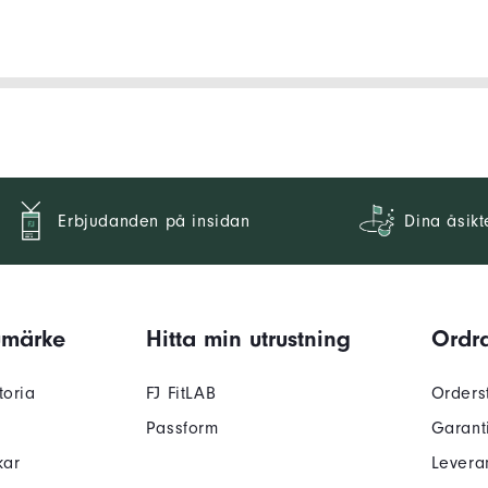
Erbjudanden på insidan
Dina åsikt
umärke
Hitta min utrustning
Ordra
toria
FJ FitLAB
Orders
Passform
Garant
kar
Levera