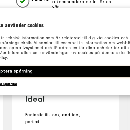
rekommendera detta för en
vän.
se använder cookies
 in teknisk information som är relaterad till dig via cookies oc
spårningsteknik. Vi samlar till exempel in information om webb
er, operativsystemet och IP-adressen för dina enheter för att an
 Mer information om användningen av cookies på denna sida fin
licy
.
Christopher
3 år sedan
ptera spårning
a spårning
Ideal
Fantastic fit, look, and feel,
perfect.