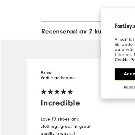
FootJoy.
Recenserad av 2 kunder
View All
Vi samlar
liknande 
du använd
Internet.
Cookie Po
Arnie
3 år sedan
Acce
Verifierad köpare
Hanter
Incredible
Love FJ shoes and
clothing…great fit great
quality always…!