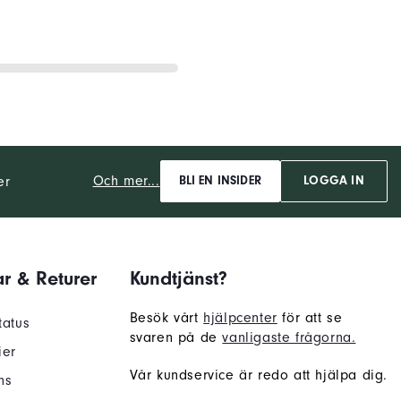
Och mer...
er
BLI EN INSIDER
LOGGA IN
r & Returer
Kundtjänst?
Besök vårt
hjälpcenter
för att se
tatus
svaren på de
vanligaste frågorna.
ier
Vår kundservice är redo att hjälpa dig.
ns