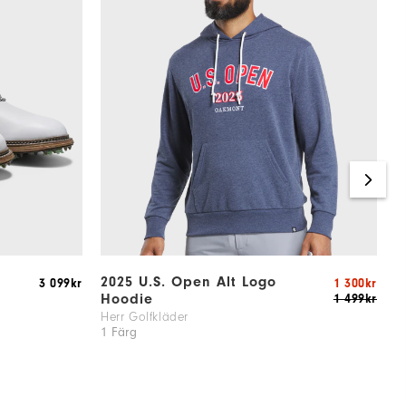
2025 U.S. Open Alt Logo
T
3 099kr
1 300kr
Hoodie
1 499kr
H
3
Herr Golfkläder
1 Färg