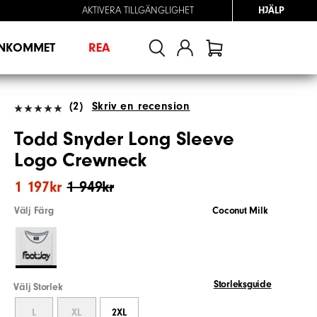
AKTIVERA TILLGÄNGLIGHET
HJÄLP
INKOMMET
REA
(2)
Skriv en recension
Todd Snyder Long Sleeve
Logo Crewneck
1 197kr
1 949kr
Välj Färg
Coconut Milk
Storleksguide
Välj Storlek
L
XL
2XL