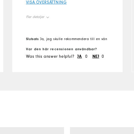
VISA ÖVERSÄTTNING
Fler detaljer
Overall Size
Slutsats
Ja, jag skulle rekommendera till en vän
Runs Small
Runs Large
Var den här recensionen användbar?
Was this answer helpful?
JA
0
NEJ
0
Comfort
Durability
Performance