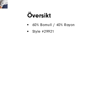
Översikt
60% Bomull / 40% Rayon
Style #
29921