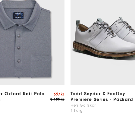
r Oxford Knit Polo
Todd Snyder X FootJoy
697kr
Premiere Series - Packard
1 199kr
r
Herr Golfskor
1 Färg