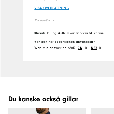
VISA ÖVERSÄTTNING
Fler detaljer
Overall Size
Slutsats
Ja, jag skulle rekommendera till en vän
Var den här recensionen användbar?
Runs Small
Runs Large
Was this answer helpful?
JA
0
NEJ
0
Du kanske också gillar