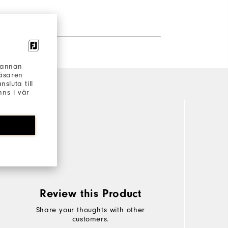
h annan
läsaren
sluta till
ns i vår
Review this Product
Share your thoughts with other
customers.