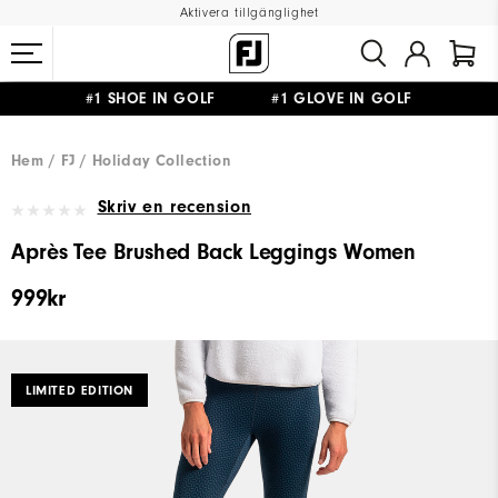
Aktivera tillgänglighet
#1 SHOE IN GOLF #1 GLOVE IN GOLF
FRI FRAKT
PÅ ALLA BESTÄLLNINGAR ÖVER 999KR
&
FRI RETUR
Hem
FJ
Holiday Collection
Skriv en recension
Après Tee Brushed Back Leggings Women
999kr
LIMITED EDITION