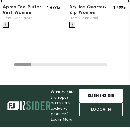
Après Tee Puffer
Dry Ice Quarter-
1 699kr
1 499kr
Vest Women
Zip Women
Dam Golfkläder
Dam Golfkläder
Want behind
BLI EN INSIDER
the ropes
access and
exclusive
LOGGA IN
products?
Learn More