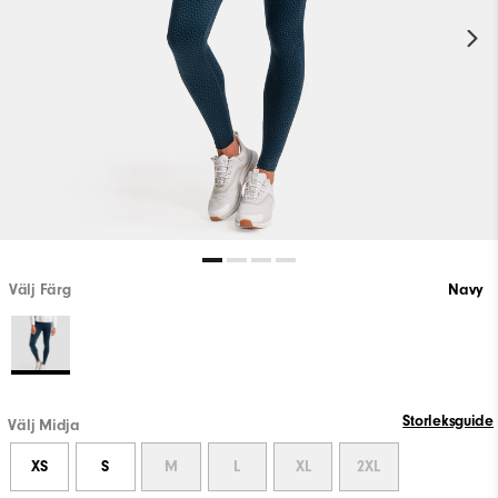
Välj Färg
Navy
Storleksguide
Välj Midja
XS
S
M
L
XL
2XL