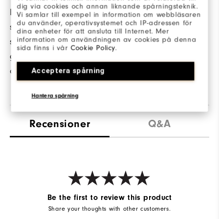
dig via cookies och annan liknande spårningsteknik.
Ett fyrvägs
81% Polyester / 19%
Vi samlar till exempel in information om webbläsaren
du använder, operativsystemet och IP-adressen för
stretchfoder anpassar
Elastane
dina enheter för att ansluta till Internet. Mer
information om användningen av cookies på denna
sig efter dig för att
sida finns i vår
Cookie Policy
.
ge ytterligare komfort
och skydd.
Acceptera spårning
Hantera spårning
Recensioner
Q&A
Be the first to review this product
Share your thoughts with other customers.