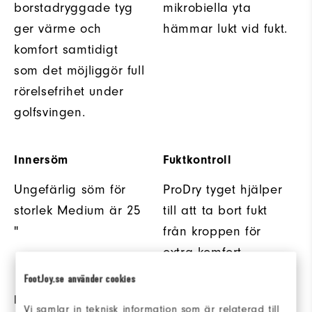
borstadryggade tyg
mikrobiella yta
ger värme och
hämmar lukt vid fukt.
komfort samtidigt
som det möjliggör full
rörelsefrihet under
golfsvingen.
Innersöm
Fuktkontroll
Ungefärlig söm för
ProDry tyget hjälper
storlek Medium är 25
till att ta bort fukt
"
från kroppen för
extra komfort.
FootJoy.se använder cookies
MID-RISE PASSFORM
MATERIAL
Vi samlar in teknisk information som är relaterad till