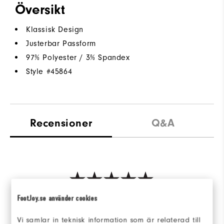
Översikt
Klassisk Design
Justerbar Passform
97% Polyester / 3% Spandex
Style #
45864
Recensioner
Q&A
FootJoy.se använder cookies
Be the first to review this product
Share your thoughts with other customers.
Vi samlar in teknisk information som är relaterad till