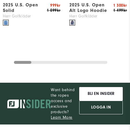
2025 U.S. Open
2025 U.S. Open
999kr
1 300kr
Solid
Alt Logo Hoodie
1 099kr
1 499kr
Herr Golfkläder
Herr Golfkläder
Want behind
BLI EN INSIDER
the ropes
access and
exclusive
LOGGA IN
products?
Learn More