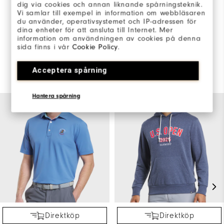
dig via cookies och annan liknande spårningsteknik.
Vi samlar till exempel in information om webbläsaren
SKRIV EN RECENSION
du använder, operativsystemet och IP-adressen för
dina enheter för att ansluta till Internet. Mer
information om användningen av cookies på denna
sida finns i vår
Cookie Policy
.
Acceptera spårning
Du kanske också gillar
Hantera spårning
Direktköp
Direktköp