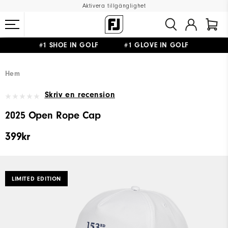
Aktivera tillgänglighet
#1 SHOE IN GOLF #1 GLOVE IN GOLF
FRI FRAKT
PÅ ALLA BESTÄLLNINGAR ÖVER 999KR
&
FRI RETUR
Hem
Skriv en recension
2025 Open Rope Cap
399kr
LIMITED EDITION