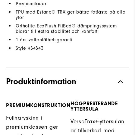
Premiumläder
TPU med Estane® TRX ger bättre fotfäste på alla
ytor
Ortholite EcoPlush FitBed® dämpningssystem
bidrar till extra stabilitet och komfort
1 års vattentäthetsgaranti
Style #
54543
Produktinformation
HÖGPRESTERANDE
PREMIUMKONSTRUKTION
YTTERSULA
Fullnarvskinn i
VersaTrax+-yttersulan
premiumklassen ger
är tillverkad med