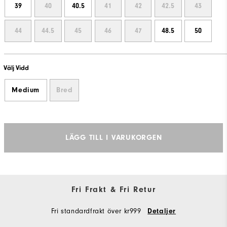
39
40
40.5
41
42
42.5
43
44
44.5
45
46
47
48.5
50
Välj Vidd
Medium
Bred
LÄGG TILL I VARUKORGEN
Fri Frakt & Fri Retur
Fri standardfrakt över kr999
Detaljer