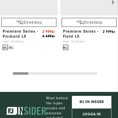
Direktköp
Direktköp
Premiere Series -
Premiere Series -
2 999kr
2 999kr
Packard LX
Field LX
3 499kr
Herr Golfskor
Herr Golfskor
Want behind
BLI EN INSIDER
the ropes
access and
exclusive
LOGGA IN