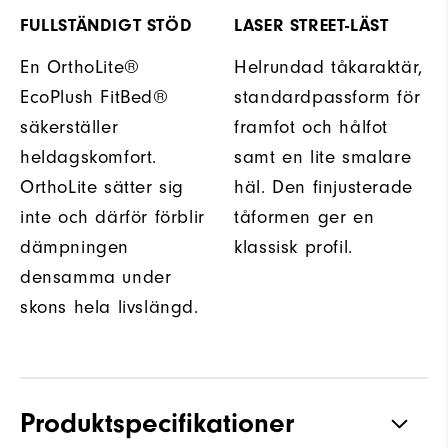
FULLSTÄNDIGT STÖD
LASER STREET-LÄST
En OrthoLite®
Helrundad tåkaraktär,
EcoPlush FitBed®
standardpassform för
säkerställer
framfot och hålfot
heldagskomfort.
samt en lite smalare
OrthoLite sätter sig
häl. Den finjusterade
inte och därför förblir
tåformen ger en
dämpningen
klassisk profil.
densamma under
skons hela livslängd.
Produktspecifikationer