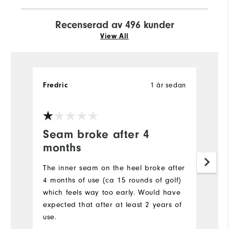
Recenserad av 496 kunder
View All
Fredric
1 år sedan
B
Ve
Seam broke after 4
T
months
t
The inner seam on the heel broke after
Hå
4 months of use (ca 15 rounds of golf)
vi
which feels way too early. Would have
expected that after at least 2 years of
use.