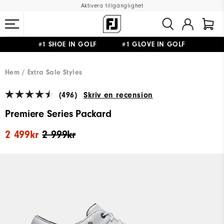
Aktivera tillgänglighet
#1 SHOE IN GOLF #1 GLOVE IN GOLF
FRI FRAKT
PÅ ALLA BESTÄLLNINGAR ÖVER 999KR
&
FRI RETUR
Hem
Extra Sale Styles
(496)
Skriv en recension
Premiere Series Packard
2 499kr
2 999kr