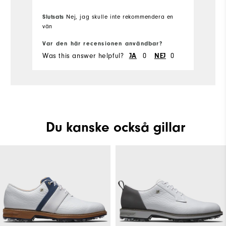
Slutsats
Nej, jag skulle inte rekommendera en
Sl
vän
Var den här recensionen användbar?
Va
Was this answer helpful?
JA
0
NEJ
0
Wa
Du kanske också gillar