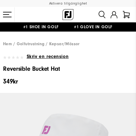
Aktivera tillgänglighet
#1 SHOE IN GOLF #1 GLOVE IN GOLF
FRI FRAKT
PÅ ALLA BESTÄLLNINGAR ÖVER 999KR
&
FRI RETUR
Hem
Golfutrustning
Kepsar/Mössor
Skriv en recension
Reversible Bucket Hat
349kr