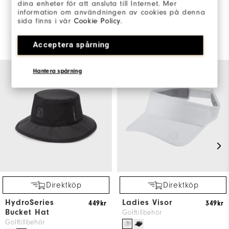
dina enheter för att ansluta till Internet. Mer
information om användningen av cookies på denna
sida finns i vår
Cookie Policy
.
Du kanske också gillar
Acceptera spårning
Hantera spårning
Direktköp
Direktköp
HydroSeries
Ladies Visor
449kr
349kr
Bucket Hat
Golftillbehör
Golftillbehör