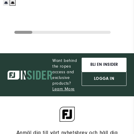
Want behind
BLI EN INSIDER
the ropes
access and
exclusive
LOGGA IN
products?
Learn More
Anmäl dig till vårt nyhetsbrev och håll dig