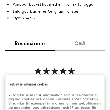
Vändbar bucket hat med en ikonisk FJ logga
Enfärgad bas eller Ginghammönster
Style #
36232
Recensioner
Q&A
Be the first to review this product
FootJoy.se använder cookies
Share your thoughts with other customers.
Vi samlar in teknisk information som är relaterad till
dig via cookies och annan liknande spårningsteknik.
SKRIV EN RECENSION
Vi samlar till exempel in information om webbläsaren
du använder, operativsystemet och IP-adressen för