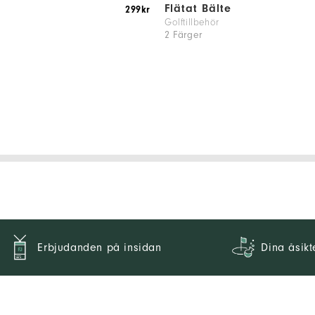
Flätat Bälte
299kr
Golftillbehör
2 Färger
Erbjudanden på insidan
Dina åsikt