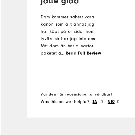
jätte glad
Dom kommer säkert vara
kanon som allt annat jag
har köpt på er sida men
tyvärr så har jag inte ens
fått dom än Vet ej varför
paketet är fast i Danmark
...
Read Full Review
som det ser ut nu Väntat
12dagar på mitt paket Inte
jätte glad
Var den här recensionen användbar?
Was this answer helpful?
0
0
JA
NEJ