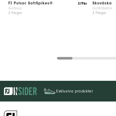
FJ Pulsar SoftSpikes®
Skoväska
379kr
Golfskor
Golftillbehör
3 Färger
2 Färger
Exklusiva produkter