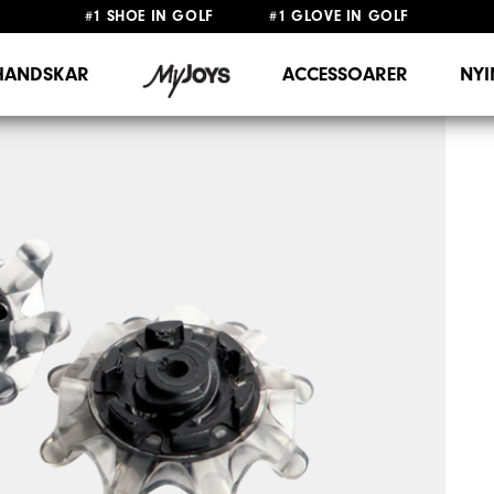
#1 SHOE IN GOLF #1 GLOVE IN GOLF
FRI FRAKT
PÅ ALLA BESTÄLLNINGAR ÖVER 999KR
&
FRI RETUR
HANDSKAR
ACCESSOARER
NY