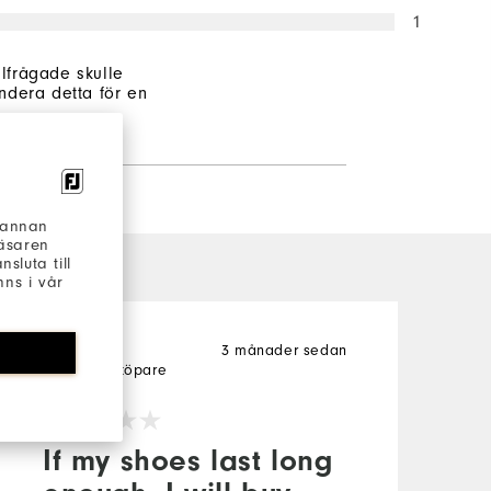
1
illfrågade skulle
dera detta för en
h annan
läsaren
sluta till
ns i vår
3 månader sedan
Frank
T
Verifierad köpare
V
If my shoes last long