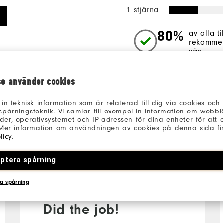
1 stjärna
80%
av alla t
rekommen
vän.
se använder cookies
 in teknisk information som är relaterad till dig via cookies oc
spårningsteknik. Vi samlar till exempel in information om webb
er, operativsystemet och IP-adressen för dina enheter för att an
 Mer information om användningen av cookies på denna sida fin
licy
.
3 månader sedan
ptera spårning
Jon
Verifierad köpare
a spårning
Did the job!