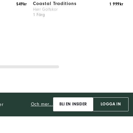
Coastal Traditions
T
549kr
1 999kr
Herr Golfskor
H
1 Färg
1
Och mer...
er
BLI EN INSIDER
LOGGA IN