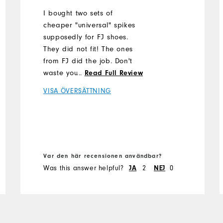
I bought two sets of
cheaper "universal" spikes
supposedly for FJ shoes.
They did not fit! The ones
from FJ did the job. Don't
waste your money on
...
Read Full Review
"cheaper" products!
VISA ÖVERSÄTTNING
Var den här recensionen användbar?
Was this answer helpful?
2
0
JA
NEJ