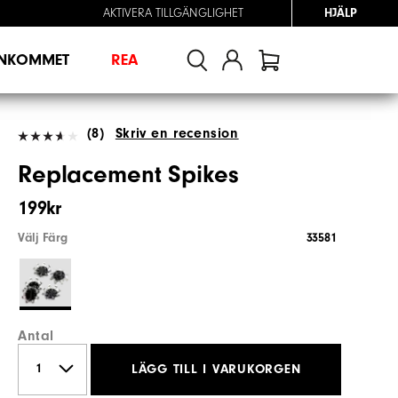
AKTIVERA TILLGÄNGLIGHET
HJÄLP
INKOMMET
REA
(8)
Skriv en recension
Replacement Spikes
199kr
Välj Färg
33581
Antal
LÄGG TILL I VARUKORGEN