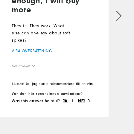
enough, I will buy
more
B
s
t
They fit. They work. What
o
else can one say about soft
m
spikes?
s
VISA ÖVERSÄTTNING
V
Fler detaljer
F
True to Size
Overall Size
O
Slutsats
Ja, jag skulle rekommendera till en vän
S
Var den här recensionen användbar?
V
Was this answer helpful?
1
0
W
JA
NEJ