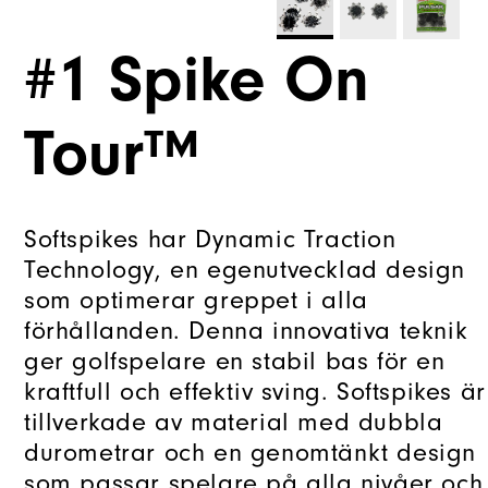
#1 Spike On
Tour™
Softspikes har Dynamic Traction
Technology, en egenutvecklad design
som optimerar greppet i alla
förhållanden. Denna innovativa teknik
ger golfspelare en stabil bas för en
kraftfull och effektiv sving. Softspikes är
tillverkade av material med dubbla
durometrar och en genomtänkt design
som passar spelare på alla nivåer och