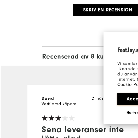
SKRIV EN RECENSION
FootJoy.
Recenserad av 8 kunder
View All
Vi samlar
liknande 
du använd
Internet.
Cookie Po
2 månader sedan
Acce
David
Verifierad köpare
Hanter
Sena leveranser inte