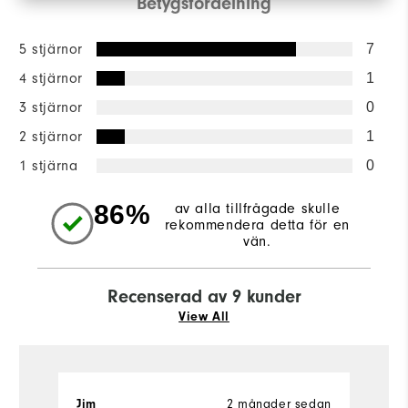
Betygsfördelning
5 stjärnor
7
4 stjärnor
1
3 stjärnor
0
2 stjärnor
1
1 stjärna
0
86%
av alla tillfrågade skulle
rekommendera detta för en
vän.
Recenserad av 9 kunder
View All
Jim
2 månader sedan
s