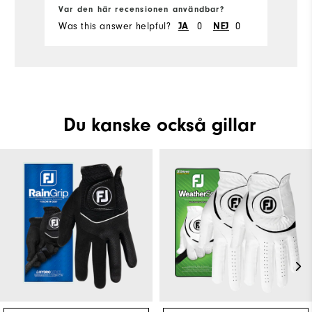
Var den här recensionen användbar?
Va
Was this answer helpful?
JA
0
NEJ
0
Wa
Du kanske också gillar