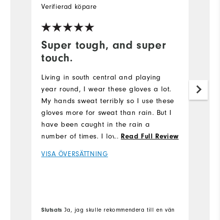
Verifierad köpare
Ve
Super tough, and super
G
touch.
T
is
Living in south central and playing
fu
year round, I wear these gloves a lot.
co
My hands sweat terribly so I use these
w
gloves more for sweat than rain. But I
have been caught in the rain a
V
number of times. I love these gloves.
...
Read Full Review
Super gripping no matter how wet they
VISA ÖVERSÄTTNING
get. Also, they wear like iron.
Slutsats
Sl
Ja, jag skulle rekommendera till en vän