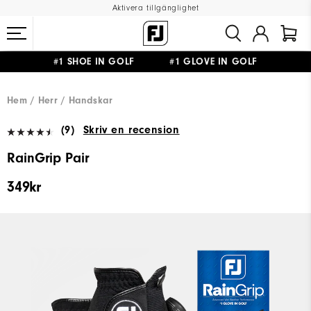
Aktivera tillgänglighet
#1 SHOE IN GOLF #1 GLOVE IN GOLF
FRI FRAKT
PÅ ALLA BESTÄLLNINGAR ÖVER 999KR
&
FRI RETUR
Hem
Herr
Handskar
(9)
Skriv en recension
RainGrip Pair
349kr