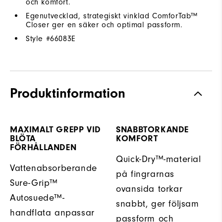
och komfort.
Egenutvecklad, strategiskt vinklad ComforTab™
Closer ger en säker och optimal passform.
Style #
66083E
Produktinformation
MAXIMALT GREPP VID
SNABBTORKANDE
BLÖTA
KOMFORT
FÖRHÅLLANDEN
Quick-Dry™-material
Vattenabsorberande
på fingrarnas
Sure-Grip™
ovansida torkar
Autosuede™-
snabbt, ger följsam
handflata anpassar
passform och