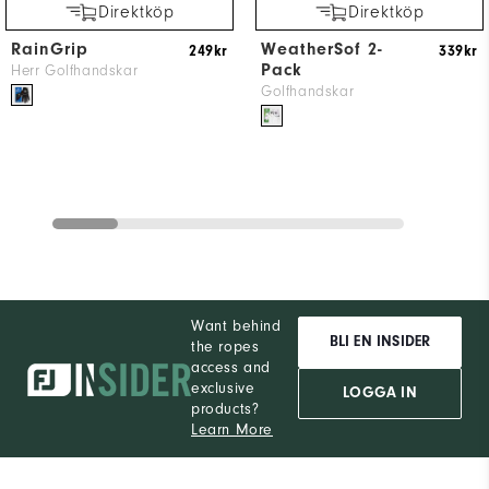
Direktköp
Direktköp
RainGrip
WeatherSof 2-
249kr
339kr
Pack
Herr Golfhandskar
Golfhandskar
Want behind
BLI EN INSIDER
the ropes
access and
exclusive
LOGGA IN
products?
Learn More