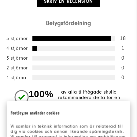
SKRIV EN RECENSION
Betygsfördelning
5 stjärnor
18
4 stjärnor
1
3 stjärnor
0
2 stjärnor
0
1 stjärna
0
100%
av alla tillfrågade skulle
rekommendera detta för en
vän.
FootJoy.se använder cookies
Recenserad av 19 kunder
Vi samlar in teknisk information som är relaterad till
View All
dig via cookies och annan liknande spårningsteknik.
Vi samlar till exempel in information om webbläsaren