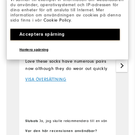
du använder, operativsystemet och IP-adressen för
dina enheter för att ansluta till Internet. Mer
information om användningen av cookies på denna
sida finns i vår
Cookie Policy
.
2 år sedan
Jase
J
Verifierad köpare
Ve
Acceptera spårning
Comfy
L
Hantera spårning
Love these socks have numerous pairs
N
now although they do wear out quickly
c
VISA ÖVERSÄTTNING
V
Slutsats
Ja, jag skulle rekommendera till en vän
Sl
Var den här recensionen användbar?
Va