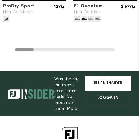
ProDry Sport
FJ Quantum
129kr
2 599kr
Herr Golfkläder
Herr Golfskor
Want behind
BLI EN INSIDER
the ropes
access and
exclusive
LOGGA IN
products?
Learn More