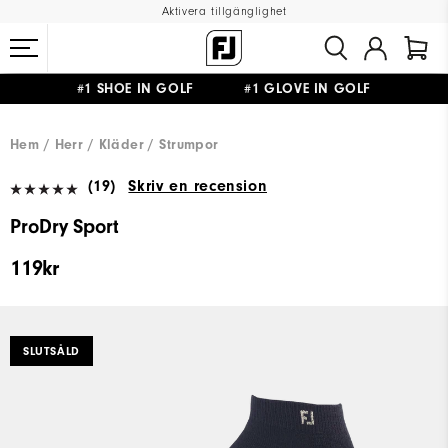
Aktivera tillgänglighet
#1 SHOE IN GOLF #1 GLOVE IN GOLF
FRI FRAKT
PÅ ALLA BESTÄLLNINGAR ÖVER 999KR
&
FRI RETUR
Hem
Herr
Kläder
Strumpor
(19)
Skriv en recension
ProDry Sport
119kr
SLUTSÅLD