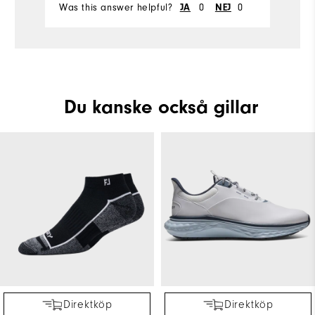
Was this answer helpful?
0
0
Wa
JA
NEJ
Du kanske också gillar
Direktköp
Direktköp