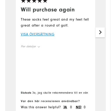
Will purchase again
G
These socks feel great and my feet fell
Fi
great after a round of golf.
V
VISA ÖVERSÄTTNING
Fle
Fler detaljer
Ov
Overall Size
True to Size
Slutsats
Sl
Ja, jag skulle rekommendera till en vän
Var den här recensionen användbar?
Va
Was this answer helpful?
JA
0
NEJ
0
Wa