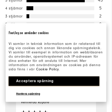
5 stjärnor
43
4 stjärnor
5
3 stjärnor
2
2 stjärnor
0
1 stjärna
0
FootJoy.se använder cookies
97%
Vi samlar in teknisk information som är relaterad till
av alla tillfrågade skulle
dig via cookies och annan liknande spårningsteknik.
rekommendera detta för en
Vi samlar till exempel in information om webbläsaren
vän.
du använder, operativsystemet och IP-adressen för
dina enheter för att ansluta till Internet. Mer
information om användningen av cookies på denna
Recenserad av 50 kunder
sida finns i vår
Cookie Policy
.
View All
Acceptera spårning
Hantera spårning
Buck
10 dagar sedan
T
Verifierad köpare
Ve