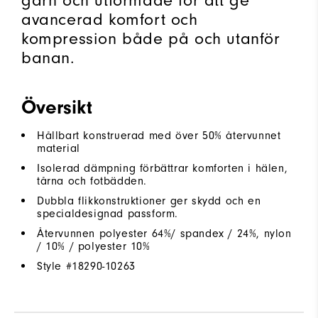
garn och utformade för att ge
avancerad komfort och
kompression både på och utanför
banan.
Översikt
Hållbart konstruerad med över 50% återvunnet
material
Isolerad dämpning förbättrar komforten i hälen,
tårna och fotbädden.
Dubbla flikkonstruktioner ger skydd och en
specialdesignad passform.
Återvunnen polyester 64%/ spandex / 24%, nylon
/ 10% / polyester 10%
Style #
18290-10263