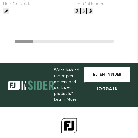
Herr Golfkläder
Herr Golfkläder
Want behind
BLI EN INSIDER
the ropes
access and
exclusive
LOGGA IN
products?
Learn More