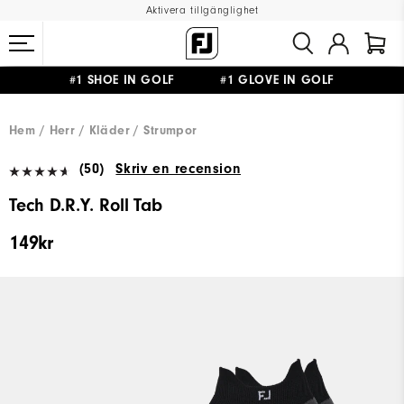
Aktivera tillgänglighet
#1 SHOE IN GOLF #1 GLOVE IN GOLF
FRI FRAKT
PÅ ALLA BESTÄLLNINGAR ÖVER 999KR
&
FRI RETUR
Hem
Herr
Kläder
Strumpor
(50)
Skriv en recension
Tech D.R.Y. Roll Tab
149kr