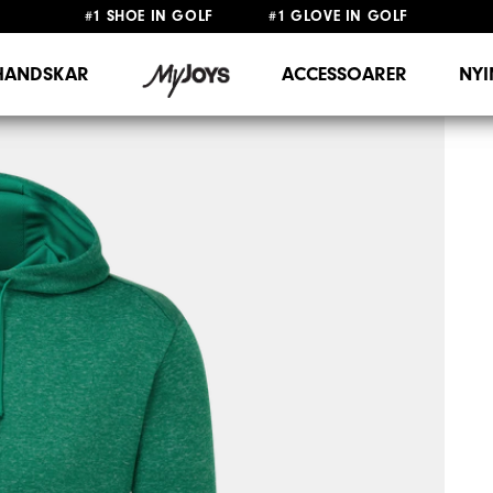
#1 SHOE IN GOLF #1 GLOVE IN GOLF
FRI FRAKT
PÅ ALLA BESTÄLLNINGAR ÖVER 999KR
&
FRI RETUR
HANDSKAR
ACCESSOARER
NY