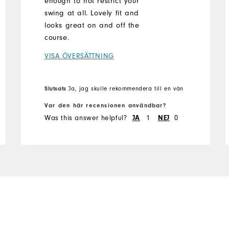
enough to not restrict your
swing at all. Lovely fit and
looks great on and off the
course.
VISA ÖVERSÄTTNING
Slutsats
Ja, jag skulle rekommendera till en vän
Var den här recensionen användbar?
Was this answer helpful?
1
0
JA
NEJ