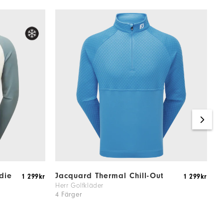
die
Jacquard Thermal Chill-Out
F
1 299kr
1 299kr
O
Herr Golfkläder
4 Färger
H
4