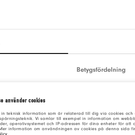
)
Betygsfördelning
5 stjärnor
4 stjärnor
se använder cookies
3 stjärnor
 in teknisk information som är relaterad till dig via cookies oc
2 stjärnor
spårningsteknik. Vi samlar till exempel in information om webb
er, operativsystemet och IP-adressen för dina enheter för att an
1 stjärna
 Mer information om användningen av cookies på denna sida fin
licy
.