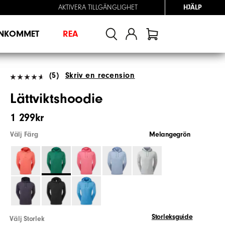
AKTIVERA TILLGÄNGLIGHET
HJÄLP
INKOMMET
REA
(5)
Skriv en recension
Lättviktshoodie
1 299kr
Välj Färg
Melangegrön
Storleksguide
Välj Storlek