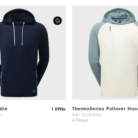
die
ThermoSeries Pullover Hoo
1 399kr
r
Herr Golfkläder
4 Färger