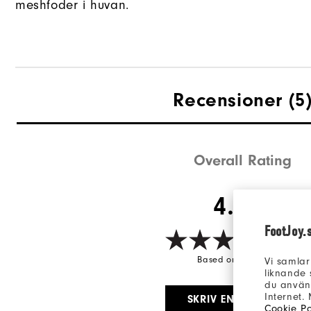
meshfoder i huvan.
Recensioner
(5
Overall Rating
4.8/5
FootJoy.
Based on 5 Review(s)
Vi samlar
liknande 
du använd
Internet.
SKRIV EN RECENSION
Cookie Po