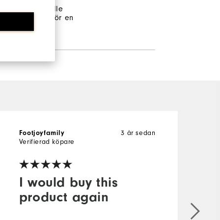
 tillfrågade skulle
endera detta för en
3 år sedan
Footjoyfamily
N
Verifierad köpare
V
I would buy this
product again
G