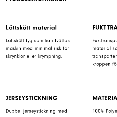
Lättskött material
FUKTTR
Lättskött tyg som kan tvättas i
Fukttransp
maskin med minimal risk för
material so
skrynklor eller krympning.
transporter
kroppen fö
JERSEYSTICKNING
MATERIA
Dubbel jerseystickning med
100% Polye