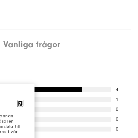
Vanliga frågor
4
1
0
h annan
0
läsaren
sluta till
0
ns i vår