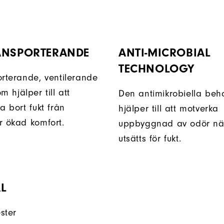
ANSPORTERANDE
ANTI-MICROBIAL
TECHNOLOGY
orterande, ventilerande
m hjälper till att
Den antimikrobiella beh
a bort fukt från
hjälper till att motverka
r ökad komfort.
uppbyggnad av odör nä
utsätts för fukt.
L
ster