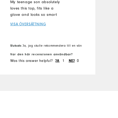
H
My teenage son absolutely
loves this top, fits like a
V
glove and looks so smart
VISA ÖVERSÄTTNING
Slutsats
Ja, jag skulle rekommendera till en vän
S
Var den här recensionen användbar?
V
Was this answer helpful?
1
0
W
JA
NEJ