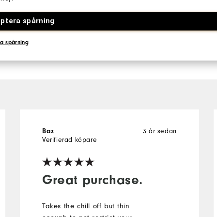
100%
av alla
rekomm
ptera spårning
vän.
a spårning
3 år sedan
Baz
Verifierad köpare
Great purchase.
Takes the chill off but thin