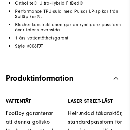
Ortholite® Ultra-Hybrid FitBed®
Performance TPU-sula med Pulsar LP-spikar från
SoftSpikes®.
Blucher-konstruktionen ger en rymligare passform
över fotens ovansida.
1 års vattentäthetsgaranti
Style #
006FJT
Produktinformation
VATTENTÄT
LASER STREET-LÄST
FootJoy garanterar
Helrundad tåkaraktär,
att denna golfsko
standardpassform för