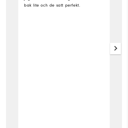
bak lite och de satt perfekt.
V
Fle
Fit
Si
Wi
Wh
Wh
Wh
Wh