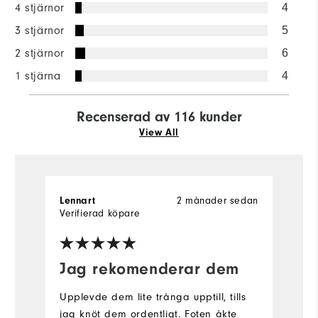
4 stjärnor
4
3 stjärnor
5
2 stjärnor
6
1 stjärna
4
Recenserad av 116 kunder
View All
Lennart
2 månader sedan
A
Verifierad köpare
Ve
Jag rekomenderar dem
F
Upplevde dem lite trånga upptill, tills
I 
jag knöt dem ordentligt. Foten åkte
s