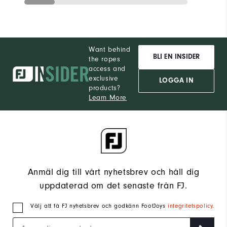
Want behind
BLI EN INSIDER
the ropes
access and
exclusive
LOGGA IN
products?
Learn More
Anmäl dig till vårt nyhetsbrev och håll dig
uppdaterad om det senaste från FJ.
Välj att få FJ nyhetsbrev och godkänn FootJoys
integritetspolicy
.