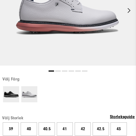
Välj Färg
Storleksguide
Välj Storlek
39
40
40.5
41
42
42.5
43