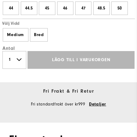
44
44.5
45
46
47
48.5
50
Välj Vidd
Medium
Bred
Antal
LÄGG TILL I VARUKORGEN
Fri Frakt & Fri Retur
Fri standardfrakt över kr999
Detaljer