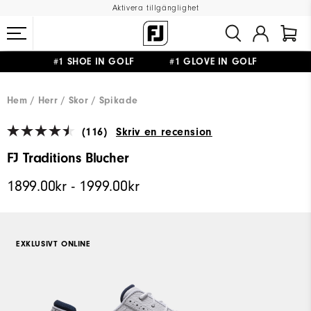
Aktivera tillgänglighet
#1 SHOE IN GOLF #1 GLOVE IN GOLF
FRI FRAKT
PÅ ALLA BESTÄLLNINGAR ÖVER 999KR
&
FRI RETUR
Hem
Herr
Skor
Spikade
(116)
Skriv en recension
FJ Traditions Blucher
1899.00kr - 1999.00kr
EXKLUSIVT ONLINE