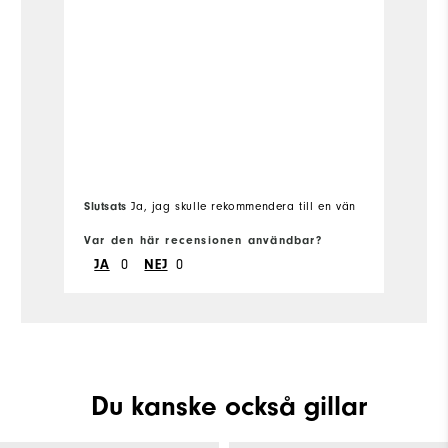
Slutsats
Sl
Ja, jag skulle rekommendera till en vän
Var den här recensionen användbar?
Va
JA
0
NEJ
0
Du kanske också gillar