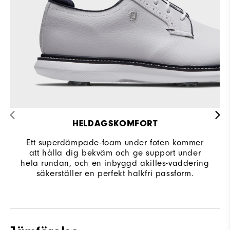
Grepp
Spiked
Stabilitet
Stödjande
Dämpning
Måttlig
HELDAGSKOMFORT
Ett superdämpade-foam under foten kommer
att hålla dig bekväm och ge support under
hela rundan, och en inbyggd akilles-vaddering
säkerställer en perfekt halkfri passform.