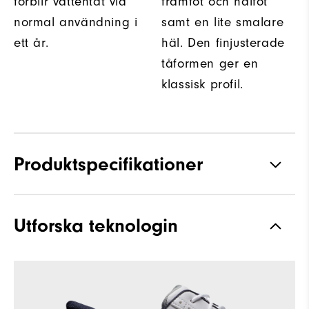
förblir vattentät vid
framfot och hålfot
normal användning i
samt en lite smalare
ett år.
häl. Den finjusterade
tåformen ger en
klassisk profil.
Produktspecifikationer
Material
Fullnarvsläder / syntetmaterial
Utforska teknologin
Vattentät
Garanti för vattentäthet
Läst
Laser Street
Snörning
Traditionell