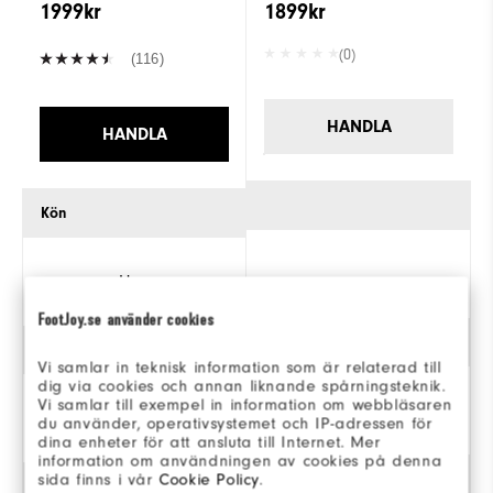
1999kr
1899kr
(0)
(116)
HANDLA
HANDLA
Kön
Herr
FootJoy.se använder cookies
Grepp
Vi samlar in teknisk information som är relaterad till
dig via cookies och annan liknande spårningsteknik.
Vi samlar till exempel in information om webbläsaren
Spikade
du använder, operativsystemet och IP-adressen för
dina enheter för att ansluta till Internet. Mer
information om användningen av cookies på denna
sida finns i vår
Cookie Policy
.
Stil