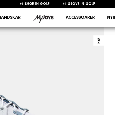
FRI FRAKT
PÅ ALLA BESTÄLLNINGAR ÖVER 999KR
&
FRI RETUR
HANDSKAR
ACCESSOARER
NY
NYA