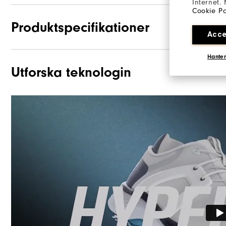
Internet.
Cookie Po
Produktspecifikationer
Acce
Hanter
Utforska teknologin
Grepp
Stabilitet
Dämpning