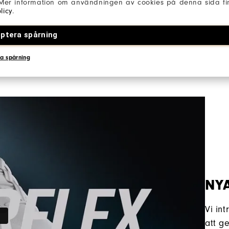
 Mer information om användningen av cookies på denna sida fin
licy
.
ptera spårning
a spårning
NY
Vi in
att g