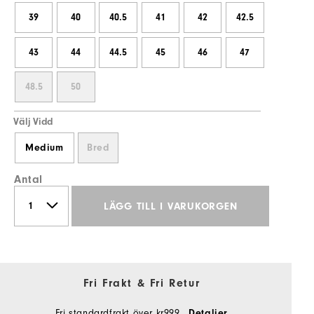
39
40
40.5
41
42
42.5
43
44
44.5
45
46
47
48.5
50
Välj Vidd
Medium
Bred
Antal
LÄGG TILL I VARUKORGEN
Fri Frakt & Fri Retur
Fri standardfrakt över kr999
Detaljer