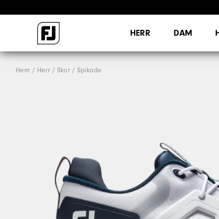
HERR
DAM
Hem
Herr
Skor
Spikade