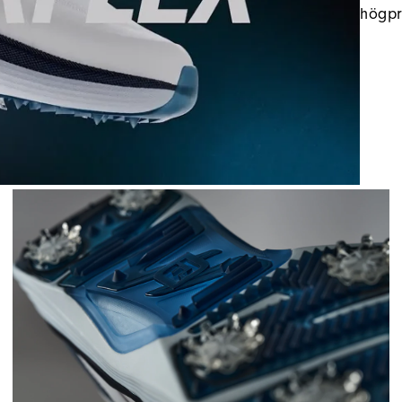
högpr