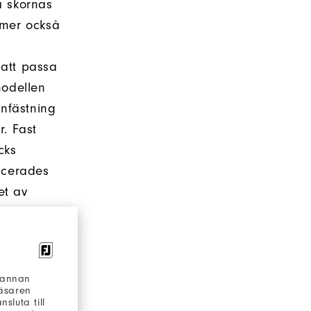
å skornas
mmer också
att passa
modellen
infästning
r. Fast
cks
ucerades
et av
 jämna
nserad
h annan
läsaren
sluta till