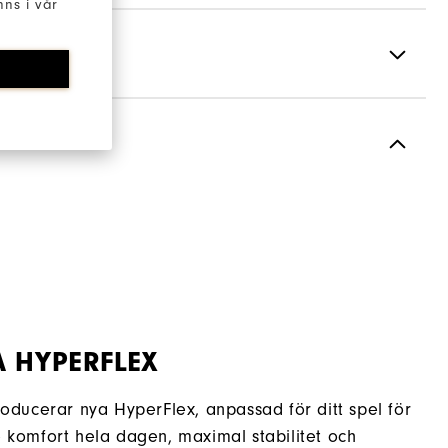
ns i vår
Spiked
Supportive
Soft
A HYPERFLEX
troducerar nya HyperFlex, anpassad för ditt spel för
e komfort hela dagen, maximal stabilitet och