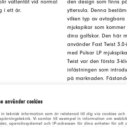
blir vattentät vid normal
den design som finns p
i ett år.
yttersula. Denna bestä
vilken typ av avtagbara
mjukspikar som kommer 
dina golfskor. Den här 
använder Fast Twist 3.0-
med Pulsar LP mjukspika
Twist var den första 3-kli
infästningen som introd
på marknaden. Fästand
mjukspikarna görs med
vridmoment för en bala
se använder cookies
prestanda.
 in teknisk information som är relaterad till dig via cookies oc
spårningsteknik. Vi samlar till exempel in information om webb
er, operativsystemet och IP-adressen för dina enheter för att an