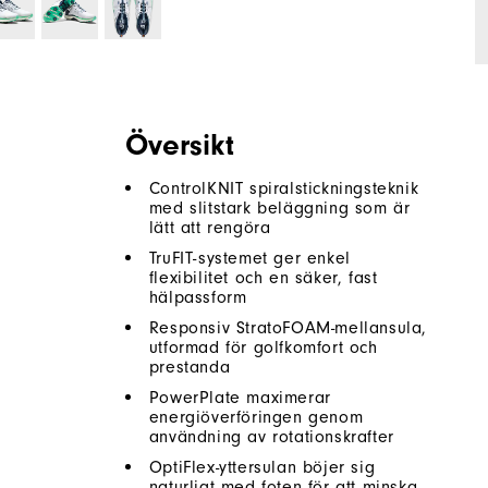
Översikt
ControlKNIT spiralstickningsteknik
med slitstark beläggning som är
lätt att rengöra
TruFIT-systemet ger enkel
flexibilitet och en säker, fast
hälpassform
Responsiv StratoFOAM-mellansula,
utformad för golfkomfort och
prestanda
PowerPlate maximerar
energiöverföringen genom
användning av rotationskrafter
OptiFlex-yttersulan böjer sig
naturligt med foten för att minska