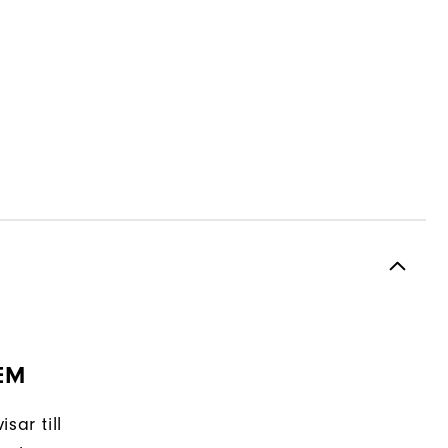
EM
sar till