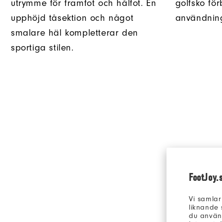
utrymme för framfot och hålfot. En
golfsko för
upphöjd tåsektion och något
användning 
smalare häl kompletterar den
sportiga stilen.
FootJoy.
Vi samlar
liknande 
du använd