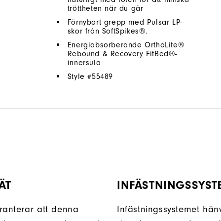
tröttheten när du går
Förnybart grepp med Pulsar LP-
skor från SoftSpikes®.
Energiabsorberande OrthoLite®
Rebound & Recovery FitBed®-
innersula
Style #
55489
ÄT
INFÄSTNINGSSYST
ranterar att denna
Infästningssystemet hänvi