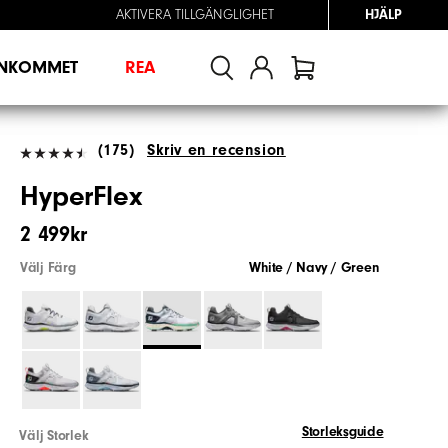
AKTIVERA TILLGÄNGLIGHET
HJÄLP
INKOMMET
REA
(175)
Skriv en recension
HyperFlex
2 499kr
Välj Färg
White / Navy / Green
Storleksguide
Välj Storlek