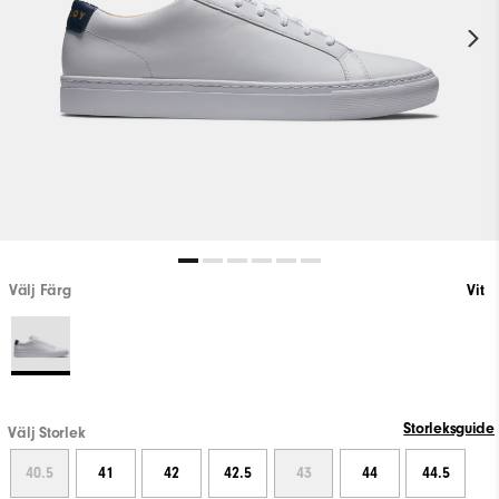
Välj Färg
Vit
Storleksguide
Välj Storlek
40.5
41
42
42.5
43
44
44.5