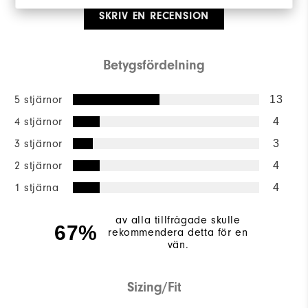
SKRIV EN RECENSION
Betygsfördelning
5 stjärnor
13
4 stjärnor
4
3 stjärnor
3
2 stjärnor
4
1 stjärna
4
av alla tillfrågade skulle
67%
rekommendera detta för en
vän.
Sizing/Fit