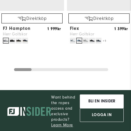
Direktköp
Direktköp
FJ Hampton
Flex
1 999kr
1 399kr
Herr Golfskor
Herr Golfskor
+1
Want behind
BLI EN INSIDER
the ropes
access and
exclusive
LOGGA IN
products?
Learn More