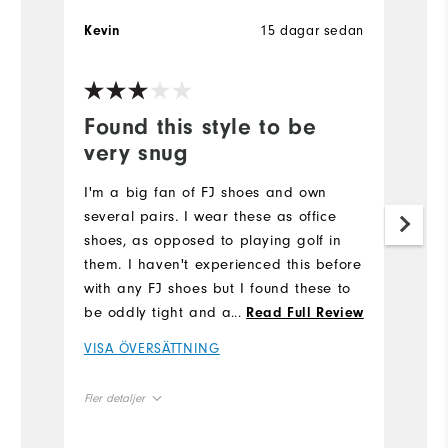
15 dagar sedan
Kevin
J
Ve
Found this style to be
P
very snug
Re
I'm a big fan of FJ shoes and own
V
several pairs. I wear these as office
shoes, as opposed to playing golf in
Fle
them. I haven't experienced this before
with any FJ shoes but I found these to
Si
be oddly tight and almost lacking
...
Read Full Review
height or ceiling in the front of the
Ru
VISA ÖVERSÄTTNING
shoe. My foot fits in the shoe from a
length perspective but the front top of
Wi
Fler detaljer
the shoe rubs on the top of my toes. I
was hoping this would subside as I
Size