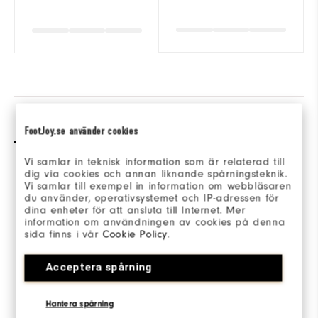
Recensioner
(28)
Q&A
FootJoy.se använder cookies
Vi samlar in teknisk information som är relaterad till
dig via cookies och annan liknande spårningsteknik.
Overall Rating
Vi samlar till exempel in information om webbläsaren
du använder, operativsystemet och IP-adressen för
dina enheter för att ansluta till Internet. Mer
3.6/5
information om användningen av cookies på denna
sida finns i vår
Cookie Policy
.
Acceptera spårning
Based on 28 Review(s)
Hantera spårning