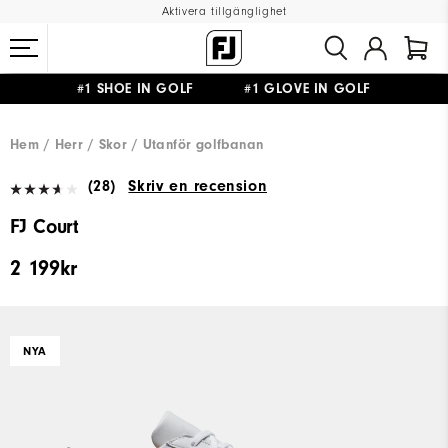
Aktivera tillgänglighet
#1 SHOE IN GOLF #1 GLOVE IN GOLF
FRI FRAKT
PÅ ALLA BESTÄLLNINGAR ÖVER 999KR
&
FRI RETUR
Hem
Herr
Skor
Utanför golfbanan
(28)
Skriv en recension
FJ Court
2 199kr
NYA