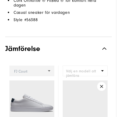
Cork Ortholite ® FitBed ® för komfort hela
dagen
Casual sneaker för vardagen
Style #
56388
Jämförelse
Välj en modell att
FJ Court
jämföra