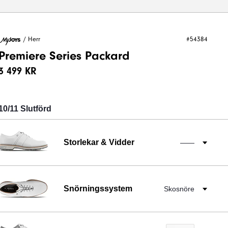
/
Herr
#54384
Premiere Series Packard
3 499 KR
10/11 Slutförd
Storlekar & Vidder
——
✓
Snörningssystem
Skosnöre
✓