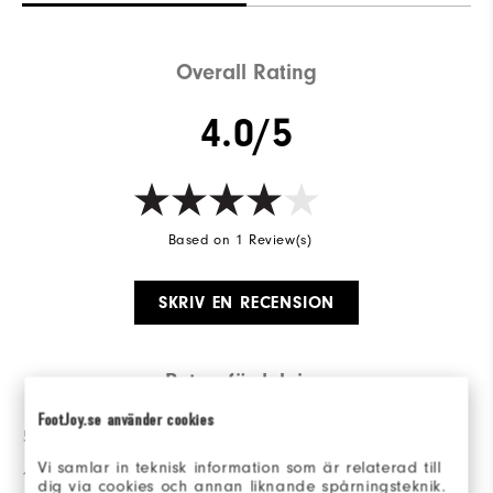
Overall Rating
4.0/5
Based on 1 Review(s)
SKRIV EN RECENSION
Betygsfördelning
FootJoy.se använder cookies
5 stjärnor
0
Vi samlar in teknisk information som är relaterad till
4 stjärnor
1
dig via cookies och annan liknande spårningsteknik.