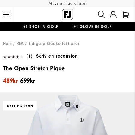
Aktivera tillgänglighet
#1 SHOE IN GOLF #1 GLOVE IN GOLF
FRI FRAKT
PÅ ALLA BESTÄLLNINGAR ÖVER 999KR
&
FRI RETUR
Hem
REA
Tidigare klädkollektioner
(1)
Skriv en recension
The Open Stretch Pique
489kr
699kr
NYTT PÅ REAN