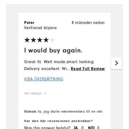
8 månader sedan
Peter
Verifierad köpare
I would buy again.
Great fit. Well made.smart looking.
Delivery excellent. Would buy again.
...
Read Full Review
VISA ÖVERSÄTTNING
Fler detaljer
Overall Size
Slutsats
Ja, jag skulle rekommendera till en vän
Runs Small
Runs Large
Var den här recensionen användbar?
Was this answer helpful?
0
0
JA
NEJ