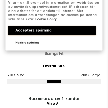
Vi samlar till exempel in information om webbläsaren
3 stjärnor
0
du använder, operativsystemet och IP-adressen för
dina enheter för att ansluta till Internet. Mer
2 stjärnor
0
information om användningen av cookies på denna
1 stjärna
0
sida finns i vår
Cookie Policy
.
100%
av alla tillfrågade skulle
Acceptera spårning
rekommendera detta för en
vän.
Hantera spårning
Sizing/Fit
Overall Size
Runs Small
Runs Large
Recenserad av 1 kunder
View All