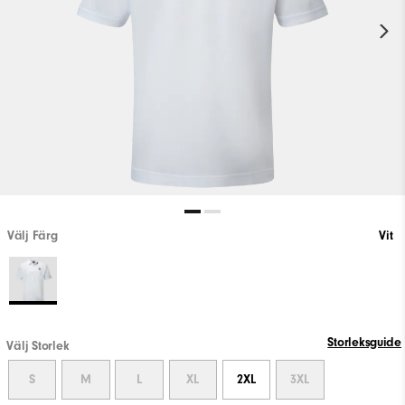
Välj Färg
Vit
Storleksguide
Välj Storlek
S
M
L
XL
2XL
3XL