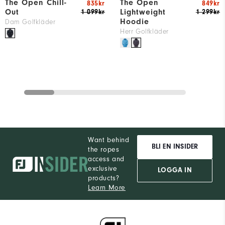
The Open Chill-
The Open
835kr
849kr
Out
Lightweight
1 099kr
1 299kr
Hoodie
Dam Golfkläder
Herr Golfkläder
Want behind
BLI EN INSIDER
the ropes
access and
exclusive
LOGGA IN
products?
Learn More