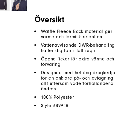
Översikt
Waffle Fleece Back material ger
värme och termisk retention
Vattenavvisande DWR-behandling
håller dig torr i lätt regn
Öppna fickor för extra värme och
förvaring
Designad med hellång dragkedja
för en enklare på- och avtagning
allt eftersom väderförhållandena
ändras
100% Polyester
Style #
89948