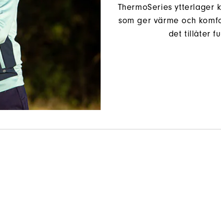
ThermoSeries ytterlager 
som ger värme och komfor
det tillåter 
As The Day Evolves, Evolve With It.
Shop ThermoSeries