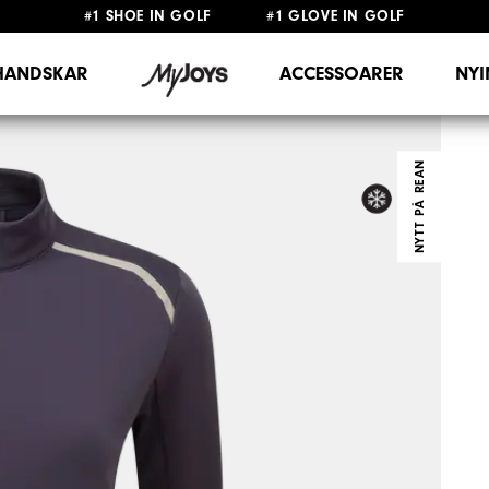
#1 SHOE IN GOLF #1 GLOVE IN GOLF
FRI FRAKT
PÅ ALLA BESTÄLLNINGAR ÖVER 999KR
&
FRI RETUR
HANDSKAR
ACCESSOARER
NY
NYTT PÅ REAN