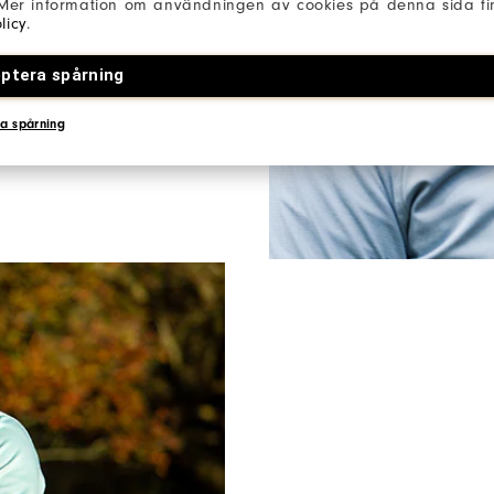
 Mer information om användningen av cookies på denna sida fin
licy
.
 som lager-på-lager. De är
ger mångsidigt skydd mot
ptera spårning
 förändras.
a spårning