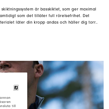
skiktningssystem är basskiktet, som ger maximal
mtidigt som det tillåter full rörelsefrihet. Det
rialet låter din kropp andas och håller dig torr..
h annan
läsaren
sluta till