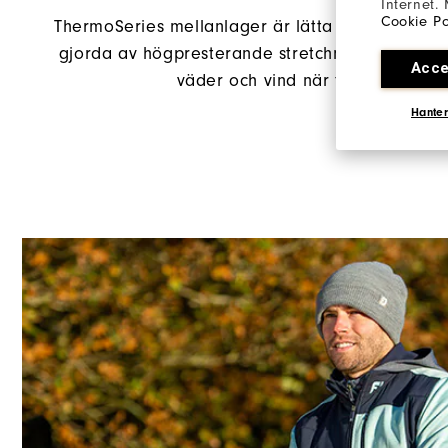
Internet.
Cookie Po
ThermoSeries mellanlager är lätta och idealiska
gjorda av högpresterande stretchmaterial som 
Acce
väder och vind när förhållandena
Hanter