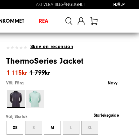
AKTIVERA TILLGÄNGLIGHET
HJÄLP
INKOMMET
REA
Skriv en recension
ThermoSeries Jacket
1 115kr
1 799kr
Välj Färg
Navy
Storleksguide
Välj Storlek
XS
S
M
L
XL