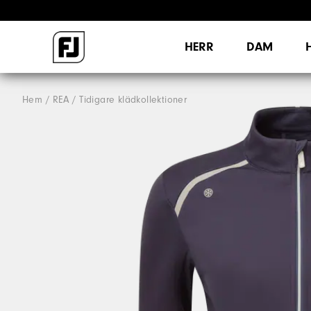
HERR
DAM
Hem
REA
Tidigare klädkollektioner