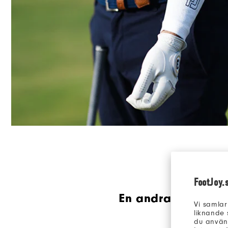
FootJoy.
En andra försvarsli
Vi samlar
liknande 
du använd