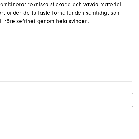
kombinerar tekniska stickade och vävda material
t under de tuffaste förhållanden samtidigt som
full rörelsefrihet genom hela svingen.
R
V