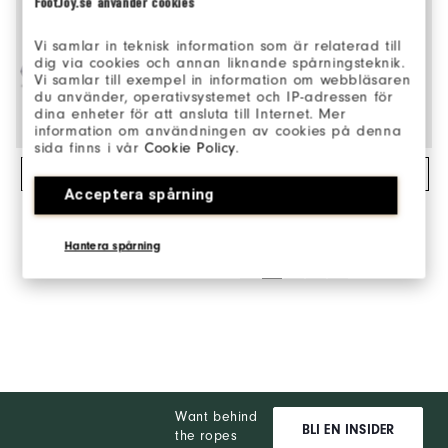
FootJoy.se använder cookies
Vi samlar in teknisk information som är relaterad till
dig via cookies och annan liknande spårningsteknik.
Vi samlar till exempel in information om webbläsaren
du använder, operativsystemet och IP-adressen för
dina enheter för att ansluta till Internet. Mer
information om användningen av cookies på denna
sida finns i vår
Cookie Policy
.
Direktköp
Direktköp
Acceptera spårning
Traditions
Stretch Pique
1 999kr
699kr
Solid
Herr Golfskor
Hantera spårning
Herr Golfkläder
+22
Want behind
BLI EN INSIDER
the ropes