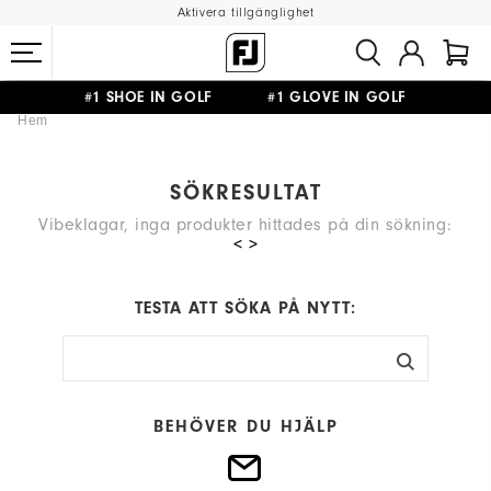
Aktivera tillgänglighet
#1 SHOE IN GOLF #1 GLOVE IN GOLF
Hem
FRI FRAKT
PÅ ALLA BESTÄLLNINGAR ÖVER 999KR
&
FRI RETUR
SÖKRESULTAT
Vibeklagar, inga produkter hittades på din sökning:
< >
TESTA ATT SÖKA PÅ NYTT:
BEHÖVER DU HJÄLP