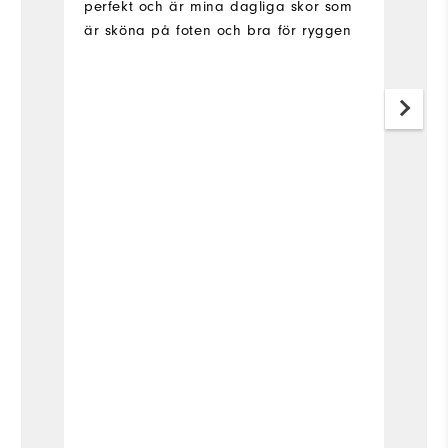
perfekt och är mina dagliga skor som
co
är sköna på foten och bra för ryggen
sh
Di
is
it
V
Fle
Fit
Si
Wi
Co
Wh