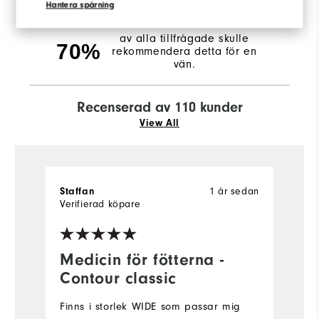
1 stjärna
9
Hantera spårning
av alla tillfrågade skulle
70%
rekommendera detta för en
vän.
Recenserad av 110 kunder
View All
1 år sedan
Staffan
R
Verifierad köpare
Ve
Medicin för fötterna -
D
Contour classic
F
Finns i storlek WIDE som passar mig
U