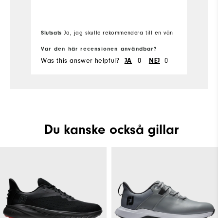
Wh
Sl
Wh
Slutsats
Ja, jag skulle rekommendera till en vän
vä
Wh
Var den här recensionen användbar?
Va
Was this answer helpful?
0
0
Wa
JA
NEJ
Du kanske också gillar