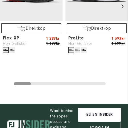
Direktköp
Direktköp
Flex XP
ProLite
1 299kr
1 393kr
1 699kr
1 699kr
Herr Golfskor
Herr Golfskor
Want behind
BLI EN INSIDER
the ropes
access and
exclusive