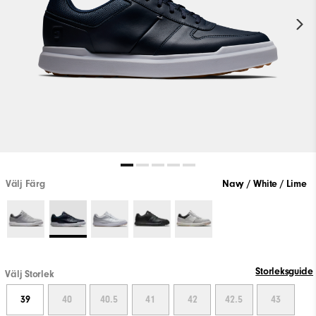
Välj Färg
Navy / White / Lime
Storleksguide
Välj Storlek
39
40
40.5
41
42
42.5
43