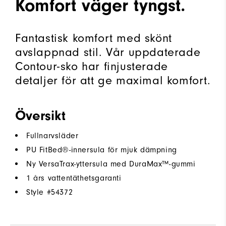
Komfort väger tyngst.
Fantastisk komfort med skönt
avslappnad stil. Vår uppdaterade
Contour-sko har finjusterade
detaljer för att ge maximal komfort.
Översikt
Fullnarvsläder
PU FitBed®-innersula för mjuk dämpning
Ny VersaTrax-yttersula med DuraMax™-gummi
1 års vattentäthetsgaranti
Style #
54372