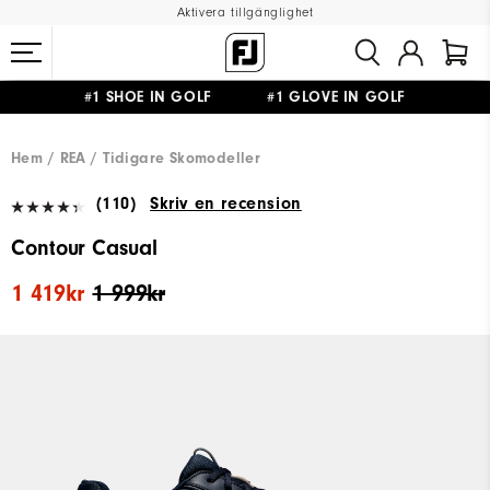
Aktivera tillgänglighet
#1 SHOE IN GOLF #1 GLOVE IN GOLF
FRI FRAKT
PÅ ALLA BESTÄLLNINGAR ÖVER 999KR
&
FRI RETUR
Hem
REA
Tidigare Skomodeller
(110)
Skriv en recension
Contour Casual
1 419kr
1 999kr