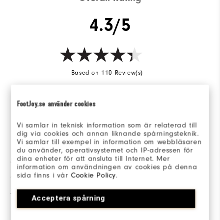
4.3/5
Based on 110 Review(s)
SKRIV EN RECENSION
FootJoy.se använder cookies
Vi samlar in teknisk information som är relaterad till
dig via cookies och annan liknande spårningsteknik.
Betygsfördelning
Vi samlar till exempel in information om webbläsaren
du använder, operativsystemet och IP-adressen för
dina enheter för att ansluta till Internet. Mer
5 stjärnor
73
information om användningen av cookies på denna
sida finns i vår
Cookie Policy
.
4 stjärnor
14
3 stjärnor
10
Acceptera spårning
2 stjärnor
4