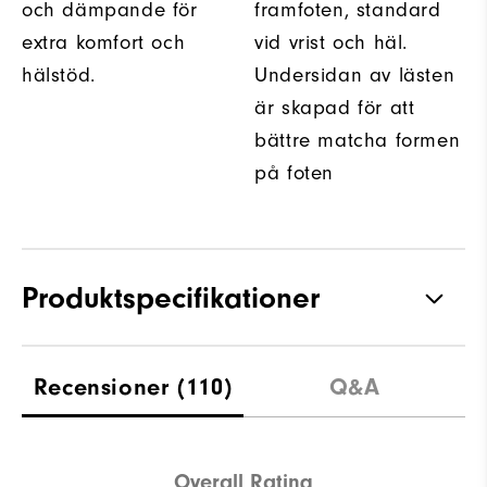
och dämpande för
framfoten, standard
extra komfort och
vid vrist och häl.
hälstöd.
Undersidan av lästen
är skapad för att
bättre matcha formen
på foten
Produktspecifikationer
Grepp
Spikeless
Recensioner
(110)
Q&A
Stabilitet
Flexible
Dämpning
Soft
Overall Rating