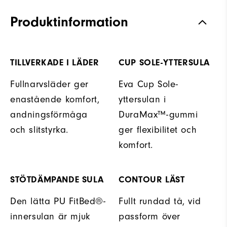
Produktinformation
TILLVERKADE I LÄDER
CUP SOLE-YTTERSULA
Fullnarvsläder ger
Eva Cup Sole-
enastående komfort,
yttersulan i
andningsförmåga
DuraMax™-gummi
och slitstyrka.
ger flexibilitet och
komfort.
STÖTDÄMPANDE SULA
CONTOUR LÄST
Den lätta PU FitBed®-
Fullt rundad tå, vid
innersulan är mjuk
passform över