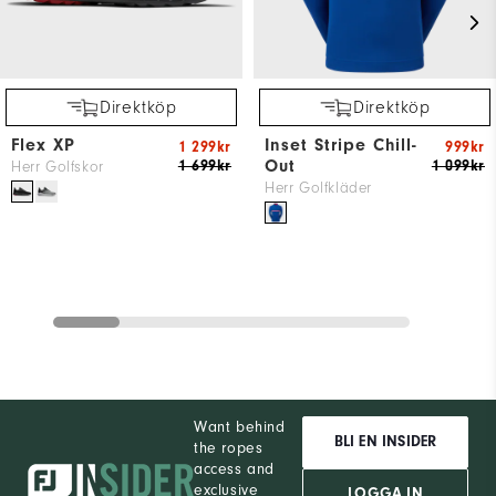
Direktköp
Direktköp
Flex XP
Inset Stripe Chill-
1 299kr
999kr
Out
1 699kr
1 099kr
Herr Golfskor
Herr Golfkläder
Want behind
BLI EN INSIDER
the ropes
access and
exclusive
LOGGA IN