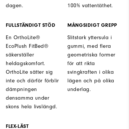
dagen.
100% vattentäthet.
FULLSTÄNDIGT STÖD
MÅNGSIDIGT GREPP
En OrthoLite®
Slitstark yttersula i
EcoPlush FitBed®
gummi, med flera
säkerställer
geometriska former
heldagskomfort.
för att rikta
OrthoLite sätter sig
svingkraften i olika
inte och därför förblir
lägen och på olika
dämpningen
underlag.
densamma under
skons hela livslängd.
FLEX-LÄST