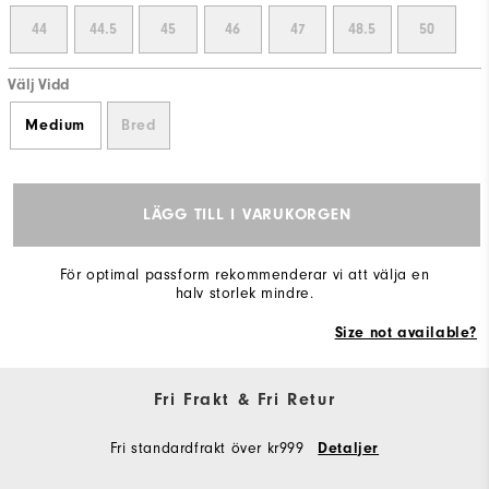
44
44.5
45
46
47
48.5
50
Välj Vidd
Medium
Bred
LÄGG TILL I VARUKORGEN
För optimal passform rekommenderar vi att välja en
halv storlek mindre.
Size not available?
Fri Frakt & Fri Retur
Fri standardfrakt över kr999
Detaljer