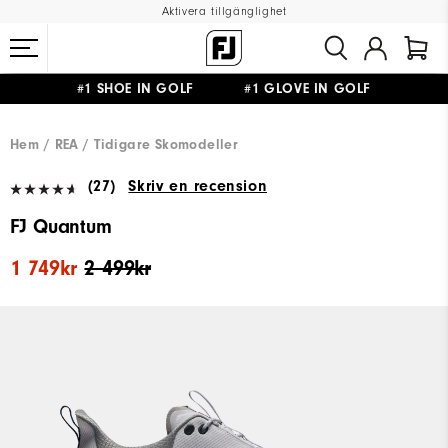
Aktivera tillgänglighet
#1 SHOE IN GOLF #1 GLOVE IN GOLF
FRI FRAKT
PÅ ALLA BESTÄLLNINGAR ÖVER 999KR
&
FRI RETUR
Hem
REA
Tidigare Skomodeller
(27)
Skriv en recension
FJ Quantum
1 749kr
2 499kr