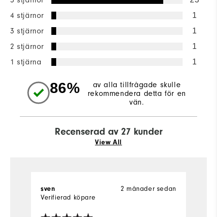
5 stjärnor
4 stjärnor
1
3 stjärnor
1
2 stjärnor
1
1 stjärna
1
86%
av alla tillfrågade skulle
rekommendera detta för en
vän.
Recenserad av 27 kunder
View All
2 månader sedan
sven
C
Verifierad köpare
Ve