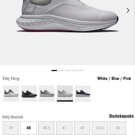
Välj Färg
White / Blue / Pink
Storleksguide
Välj Storlek
39
40
40.5
41
42
42.5
43