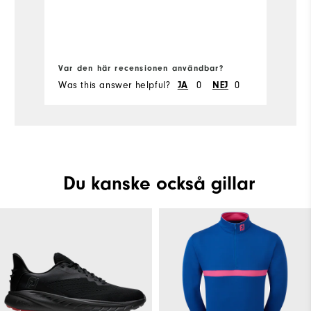
Sl
Var den här recensionen användbar?
Va
Was this answer helpful?
0
0
Wa
JA
NEJ
Du kanske också gillar