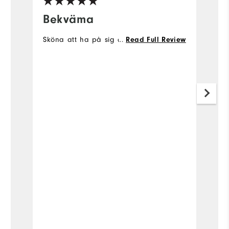
Bekväma
M
g
Sköna att ha på sig och snygga
...
Read Full Review
Th
pr
w
I 