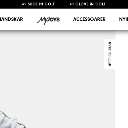
#1 SHOE IN GOLF #1 GLOVE IN GOLF
FRI FRAKT
PÅ ALLA BESTÄLLNINGAR ÖVER 999KR
&
FRI RETUR
HANDSKAR
ACCESSOARER
NY
NYTT PÅ REAN