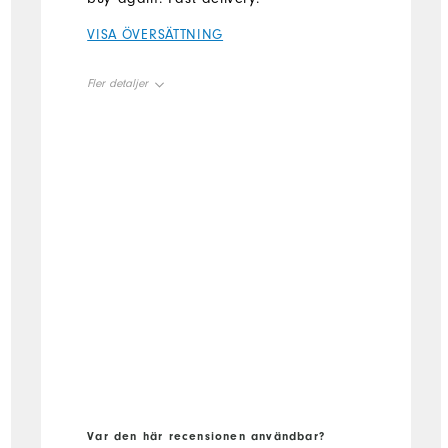
VISA ÖVERSÄTTNING
Fler detaljer
Size
True to size
Width
True to width
Var den här recensionen användbar?