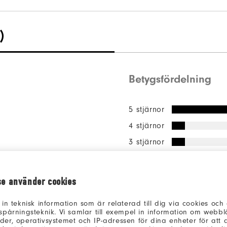
)
Betygsfördelning
5 stjärnor
4 stjärnor
3 stjärnor
2 stjärnor
1 stjärna
se använder cookies
av alla tillfråg
64%
 in teknisk information som är relaterad till dig via cookies oc
rekommendera d
spårningsteknik. Vi samlar till exempel in information om webb
vän.
er, operativsystemet och IP-adressen för dina enheter för att an