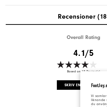
Grepp
Recensioner
(18
Stabilitet
Dämpning
Overall Rating
4.1/5
Based on 18 Review(s)
FootJoy.
SKRIV EN RECENSION
Vi samlar
liknande 
du använd