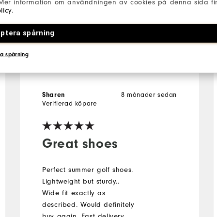
 Mer information om användningen av cookies på denna sida fin
licy
.
l
ptera spårning
a spårning
Sharen
8 månader sedan
Verifierad köpare
Great shoes
Perfect summer golf shoes.
Lightweight but sturdy..
Wide fit exactly as
described. Would definitely
buy again. Fast delivery.