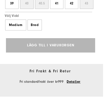
39
40
40.5
41
42
43
Välj Vidd
Medium
Bred
LÄGG TILL I VARUKORGEN
Fri Frakt & Fri Retur
Fri standardfrakt över kr999
Detaljer