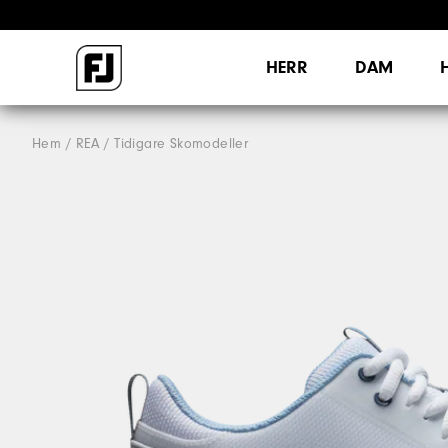
HERR
DAM
Hem
REA
Tidigare Skomodeller