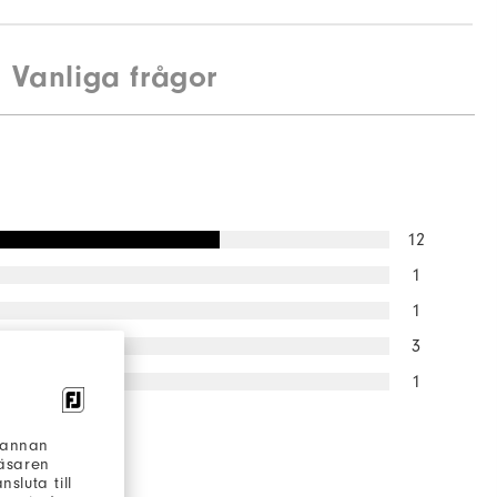
Vanliga frågor
Spikeless
Supportive
Soft
12
1
1
3
1
ade skulle
h annan
etta för en
läsaren
sluta till