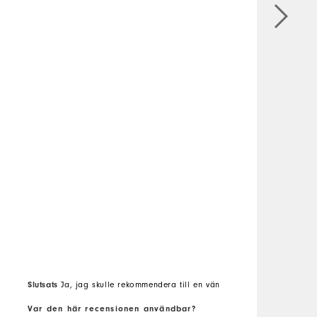
s
M
V
s
i
S
Slutsats
Ja, jag skulle rekommendera till en vän
v
Var den här recensionen användbar?
V