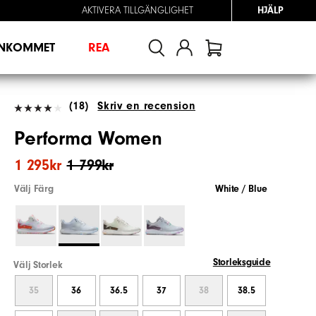
AKTIVERA TILLGÄNGLIGHET
HJÄLP
INKOMMET
REA
(18)
Skriv en recension
Performa Women
1 295kr
1 799kr
Välj Färg
White / Blue
Storleksguide
Välj Storlek
35
36
36.5
37
38
38.5