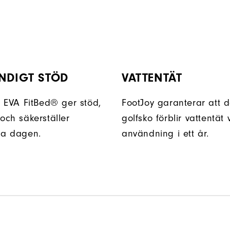
NDIGT STÖD
VATTENTÄT
 EVA FitBed® ger stöd,
FootJoy garanterar att 
ch säkerställer
golfsko förblir vattentät
la dagen.
användning i ett år.