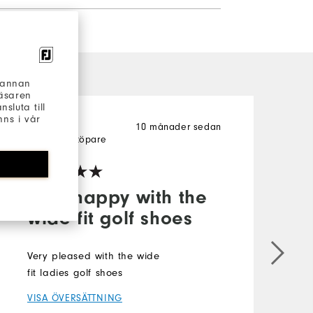
h annan
läsaren
sluta till
ns i vår
Michelle
10 månader sedan
M
Verifierad köpare
V
Very happy with the
wide fit golf shoes
Very pleased with the wide
G
fit ladies golf shoes
w
m
VISA ÖVERSÄTTNING
c