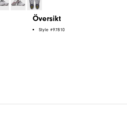
Översikt
Style #
97810