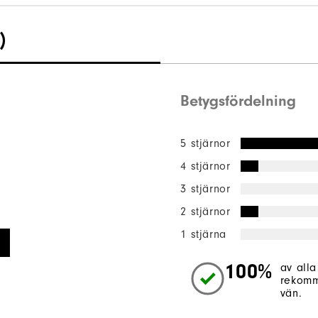
)
Betygsfördelning
5 stjärnor
4 stjärnor
3 stjärnor
2 stjärnor
1 stjärna
100%
av alla
rekomm
vän.