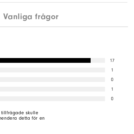
Vanliga frågor
Spikeless
Supportive
Soft
17
1
0
1
0
 tillfrågade skulle
endera detta för en