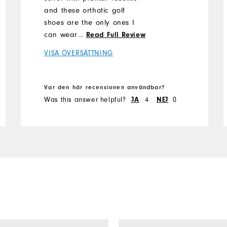
and these orthotic golf
shoes are the only ones I
can wear and walk 18holes
...
Read Full Review
comfortably. They also look
VISA ÖVERSÄTTNING
fashionable, waterproof
and leather. I would highly
recommend to all golfers. I
Var den här recensionen användbar?
did buy this pair at a
Was this answer helpful?
JA
4
NEJ
0
reduced price so that was a
bonus. Would be good if FJ
also produced Women's
Quantum shoes in Black
with cleats for the winter
months…