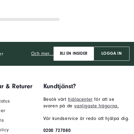
Och mer...
er
BLI EN INSIDER
LOGGA IN
r & Returer
Kundtjänst?
Besök vårt
hjälpcenter
för att se
tatus
svaren på de
vanligaste frågorna.
ier
Vår kundservice är redo att hjälpa dig.
ns
licy
0200 727080