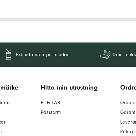
Erbjudanden på insidan
Dina åsikt
umärke
Hitta min utrustning
Ordra
toria
FJ FitLAB
Orders
Passform
Garant
kar
Levera
e
Returpo