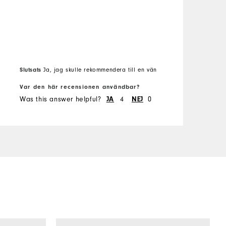
V
Slutsats
S
Ja, jag skulle rekommendera till en vän
Var den här recensionen användbar?
V
Was this answer helpful?
JA
4
NEJ
0
W