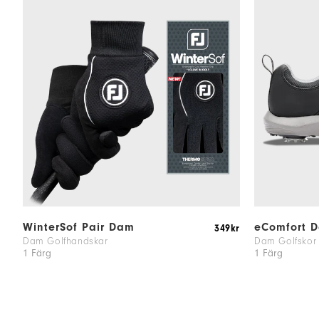
WinterSof Pair Dam
eComfort 
349kr
Dam Golfhandskar
Dam Golfskor
1 Färg
1 Färg