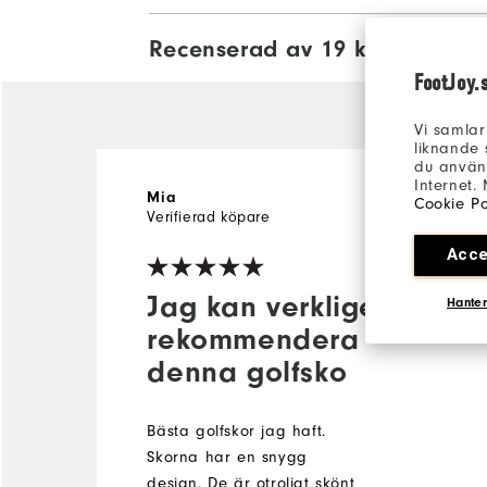
Recenserad av 19 kunder
View Al
FootJoy.
Vi samlar
liknande 
du använd
Internet.
Mia
1 år sedan
Cookie Po
Verifierad köpare
Acce
Jag kan verkligen
Hanter
rekommendera
denna golfsko
Bästa golfskor jag haft.
Skorna har en snygg
design. De är otroligt skönt