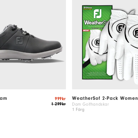
Dam
WeatherSof 2-Pack Wome
999kr
1 299kr
Dam Golfhandskar
1 Färg