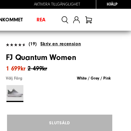
AKTIVERA TILLGÄNGLIGHET
HJÄLP
INKOMMET
REA
(19)
Skriv en recension
FJ Quantum Women
1 699kr
2 499kr
Välj Färg
White / Grey / Pink
SLUTSÅLD