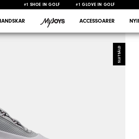
#1 SHOE IN GOLF #1 GLOVE IN GOLF
FRI FRAKT
PÅ ALLA BESTÄLLNINGAR ÖVER 999KR
&
FRI RETUR
HANDSKAR
ACCESSOARER
NY
SLUTSÅLD