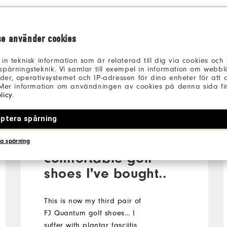
l
se använder cookies
 in teknisk information som är relaterad till dig via cookies oc
spårningsteknik. Vi samlar till exempel in information om webb
er, operativsystemet och IP-adressen för dina enheter för att an
 Mer information om användningen av cookies på denna sida fin
la
8 månader sedan
licy
.
Verifierad köpare
ptera spårning
Definitely the most
a spårning
comfortable golf
shoes I've bought..
This is now my third pair of
FJ Quantum golf shoes… I
suffer with plantar fasciitis