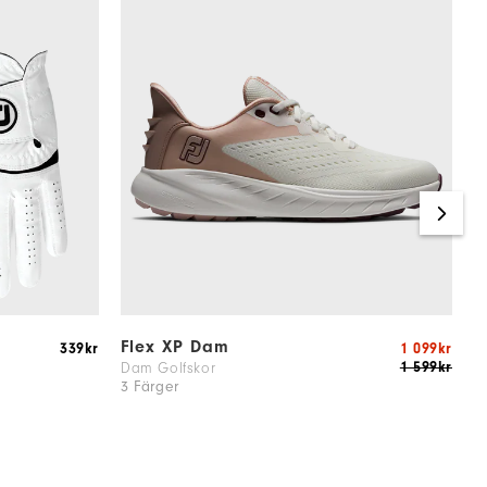
n
Flex XP Dam
F
339kr
1 099kr
1 599kr
Dam Golfskor
D
3 Färger
3