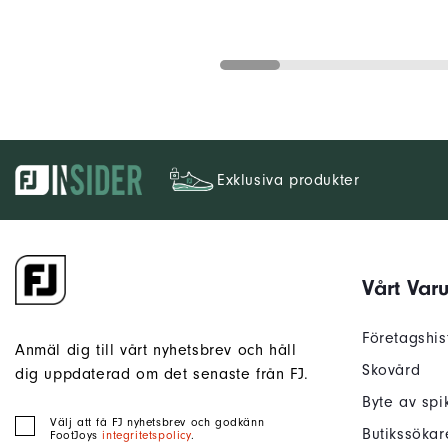
Exklusiva produkter
Vårt Var
Företagshis
Anmäl dig till vårt nyhetsbrev och håll
Skovård
dig uppdaterad om det senaste från FJ.
Byte av spi
Välj att få FJ nyhetsbrev och godkänn
Butikssökar
FootJoys
integritetspolicy
.