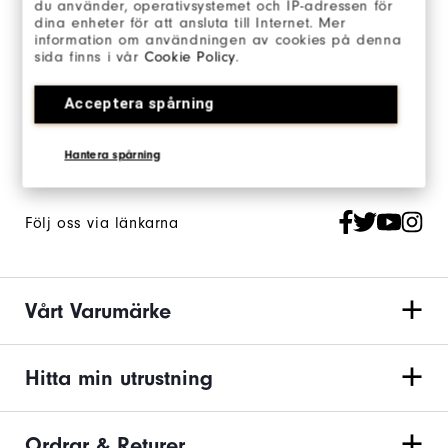
du använder, operativsystemet och IP-adressen för
dina enheter för att ansluta till Internet. Mer
Anmäl dig till vårt nyhetsbrev och håll dig
information om användningen av cookies på denna
uppdaterad om det senaste från FJ.
sida finns i vår
Cookie Policy
.
Välj att få FJ nyhetsbrev och godkänn FootJoys
integritetspolicy
.
Acceptera spårning
Hantera spårning
Följ oss via länkarna
Vårt Varumärke
Hitta min utrustning
Ordrar & Returer