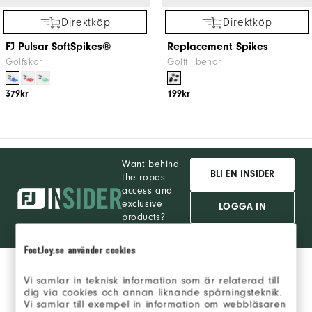
Direktköp
Direktköp
FJ Pulsar SoftSpikes®
Replacement Spikes
Golfskor
Golftillbehör
379kr
199kr
Want behind
BLI EN INSIDER
the ropes
access and
exclusive
LOGGA IN
products?
Learn More
FootJoy.se använder cookies
Vi samlar in teknisk information som är relaterad till
dig via cookies och annan liknande spårningsteknik.
Vi samlar till exempel in information om webbläsaren